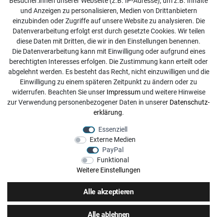
Besucher:innen unserer Webseite (z.B. IP-Adresse), um z.B. Inhalte
Online Retourenservice
und Anzeigen zu personalisieren, Medien von Drittanbietern
einzubinden oder Zugriffe auf unsere Website zu analysieren. Die
Kontakt
Datenverarbeitung erfolgt erst durch gesetzte Cookies. Wir teilen
diese Daten mit Dritten, die wir in den Einstellungen benennen.
info@dachdecker-shop.de
Die Datenverarbeitung kann mit Einwilligung oder aufgrund eines
berechtigten Interesses erfolgen. Die Zustimmung kann erteilt oder
+49 3501 507295
abgelehnt werden. Es besteht das Recht, nicht einzuwilligen und die
Montag - Freitag, 08:00 - 16:00
Einwilligung zu einem späteren Zeitpunkt zu ändern oder zu
widerrufen. Beachten Sie unser
Impressum
und weitere Hinweise
Anrufe aus dem dt. Festnetz zum Ortstarif, Preise aus dem
zur Verwendung personenbezogener Daten in unserer
Daten­schutz­
Mobilfunknetz ggf. abweichend (abhängig vom Provider).
erklärung
.
Essenziell
Externe Medien
PayPal
Funktional
Weitere Einstellungen
Alle akzeptieren
Alle ablehnen