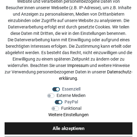
Website und verarbeiten personenbezogene Daten von
Kontakt
Besucher:innen unserer Webseite (z.B. IP-Adresse), um z.B. Inhalte
Online Retourenservice
und Anzeigen zu personalisieren, Medien von Drittanbietern
einzubinden oder Zugriffe auf unsere Website zu analysieren. Die
Kontakt
Datenverarbeitung erfolgt erst durch gesetzte Cookies. Wir teilen
diese Daten mit Dritten, die wir in den Einstellungen benennen.
info@dachdecker-shop.de
Die Datenverarbeitung kann mit Einwilligung oder aufgrund eines
berechtigten Interesses erfolgen. Die Zustimmung kann erteilt oder
+49 3501 507295
abgelehnt werden. Es besteht das Recht, nicht einzuwilligen und die
Montag - Freitag, 08:00 - 16:00
Einwilligung zu einem späteren Zeitpunkt zu ändern oder zu
widerrufen. Beachten Sie unser
Impressum
und weitere Hinweise
Anrufe aus dem dt. Festnetz zum Ortstarif, Preise aus dem
zur Verwendung personenbezogener Daten in unserer
Daten­schutz­
Mobilfunknetz ggf. abweichend (abhängig vom Provider).
erklärung
.
Essenziell
Externe Medien
PayPal
Funktional
Weitere Einstellungen
Alle akzeptieren