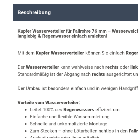
Beschreibung
Kupfer Wasserverteiler für Fallrohre 76 mm – Wasserweiche 
langlebig & Regenwasser einfach umleiten!
Mit dem
Kupfer Wasserverteiler
können Sie einfach
Rege
Der
Wasserverteiler
kann wahlweise nach
rechts
oder
lin
Standardmäßig ist der Abgang nach
rechts
ausgerichtet un
Der Umbau ist besonders einfach und in wenigen Handgriffe
Vorteile vom Wasserverteiler:
Leitet 100% des
Regenwassers
effizient um
Einfache und flexible Wasserumleitung
Schnelle und unkomplizierte Montage
Zum Stecken – ohne Lötarbeiten nahtlos in den
Fall
Auslauf rechts oder links möglich