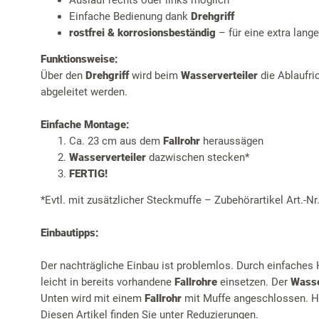
Einfache Bedienung dank
Drehgriff
rostfrei & korrosionsbeständig
– für eine extra lang
Funktionsweise:
Über den
Drehgriff
wird beim
Wasserverteiler
die Ablaufri
abgeleitet werden.
Einfache Montage:
Ca. 23 cm aus dem
Fallrohr
heraussägen
Wasserverteiler
dazwischen stecken*
FERTIG!
*Evtl. mit zusätzlicher Steckmuffe – Zubehörartikel Art.-N
Einbautipps:
Der nachträgliche Einbau ist problemlos. Durch einfaches 
leicht in bereits vorhandene
Fallrohre
einsetzen. Der
Wasse
Unten wird mit einem
Fallrohr
mit Muffe angeschlossen. H
Diesen Artikel finden Sie unter Reduzierungen.