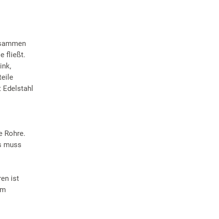
zusammen
 fließt.
ink,
eile
 Edelstahl
e Rohre.
es muss
en ist
em