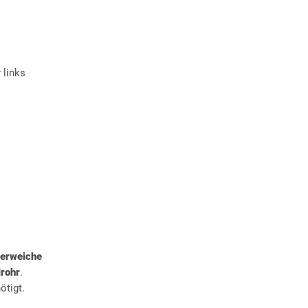
 links
erweiche
lrohr
.
ötigt.