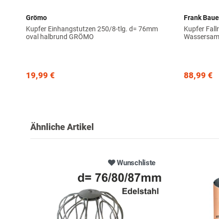
Grömo
Frank Bau
Kupfer Einhangstutzen 250/8-tlg. d= 76mm
Kupfer Fal
oval halbrund GRÖMO
Wassersamm
19,99 €
88,99 €
Ähnliche Artikel
Wunschliste