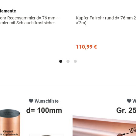
elemente
lrohr Regensammler d= 76 mm –
Kupfer Fallrohr rund d= 76mm 
ler mit Schlauch frostsicher
a'2m)
110,99 €
Wunschliste
W