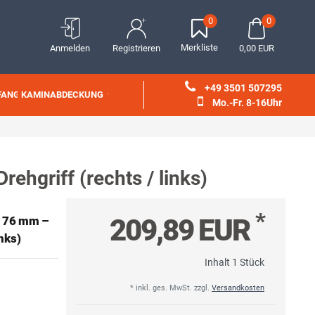
0
0
Merkliste
Anmelden
Registrieren
0,00 EUR
+49 3501 507295
FANG
KAMINABDECKUNG
Mo.-Fr. 8-16Uhr
ehgriff (rechts / links)
*
209,89 EUR
d= 76 mm –
nks)
Inhalt
1
Stück
* inkl. ges. MwSt. zzgl.
Versandkosten