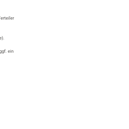
erteiler
e).
gf. ein