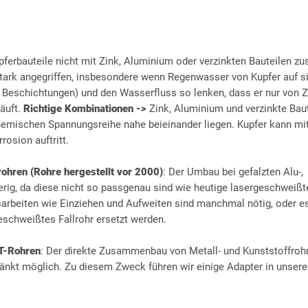
pferbauteile nicht mit Zink, Aluminium oder verzinkten Bauteilen 
ark angegriffen, insbesondere wenn Regenwasser von Kupfer auf sie
r Beschichtungen) und den Wasserfluss so lenken, dass er nur von Z
läuft.
Richtige Kombinationen ->
Zink, Aluminium und verzinkte Baut
chemischen Spannungsreihe nahe beieinander liegen. Kupfer kann mit
rosion auftritt.
rohren (Rohre hergestellt vor 2000)
: Der Umbau bei gefalzten Alu-,
erig, da diese nicht so passgenau sind wie heutige lasergeschweißt
beiten wie Einziehen und Aufweiten sind manchmal nötig, oder 
eschweißtes Fallrohr ersetzt werden.
HT-Rohren
: Der direkte Zusammenbau von Metall- und Kunststoffrohr
änkt möglich. Zu diesem Zweck führen wir einige Adapter in unser