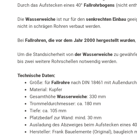
Durch das Aufstecken eines 40°
Fallrohrbogens
(nicht enth
Die
Wasserweiche
ist nur für den
senkrechten Einbau
geeig
nicht in schrägen Rohren verbaut werden.
Bei
Fallrohren, die vor dem Jahr 2000 hergestellt wurden
,
Um die Standsicherheit von
der Wasserweiche
zu gewährle
bis zwei weitere Rohrschellen notwendig werden.
Technische Daten:
Größe: für
Fallrohre
nach DIN 18461 mit Außendurc
Material: Kupfer
Gesamthöhe
Wasserweiche
: 330 mm
Trommeldurchmesser: ca. 180 mm
Tiefe: ca. 105 mm
Platzbedarf zur Wand: mind. 30 mm
Ausladung des Abzweiges beim Aufstecken eines 40°
Hersteller: Frank Bauelemente (Original), baugleich 