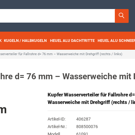
K
KUGELN / HALBKUGELN
HEUEL ALU DACHTRITTE
HEUEL ALU SCHNEE
erverteiler für Fallrohre d= 76 mm – Wasserweiche mit Drehgriff (rechts / links)
ohre d= 76 mm – Wasserweiche mit Dr
Kupfer Wasserverteiler für Fallrohre 
Wasserweiche mit Drehgriff (rechts / li
Artikel-ID:
406287
Artikel-Nr.:
808500076
Modell
61091