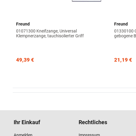
Freund
Freund
01071300 Kneifzange, Universal
01330100 G
Klempnerzange, tauchisolierter Griff
gebogene 
49,39 €
21,19 €
Ihr Einkauf
Rechtliches
Anmelden
Impressum