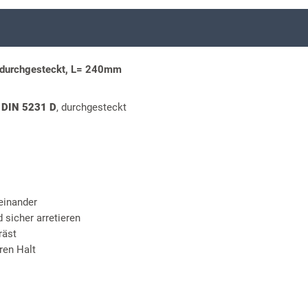
durchgesteckt, L= 240mm
,
DIN 5231 D
, durchgesteckt
einander
d sicher arretieren
räst
eren Halt