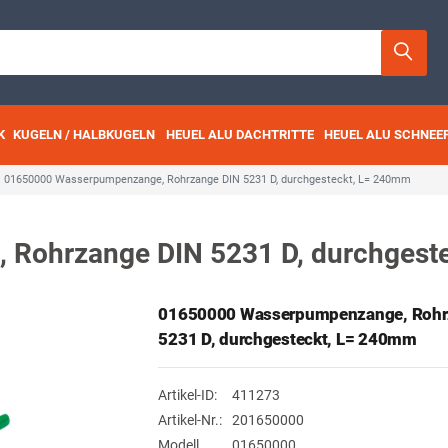
K
KUGELN / HALBKUGELN
HEUEL ALU DACHTRITTE
HEUEL ALU SCHNEE
01650000 Wasserpumpenzange, Rohrzange DIN 5231 D, durchgesteckt, L= 240mm
Rohrzange DIN 5231 D, durchgest
01650000 Wasserpumpenzange, Rohr
5231 D, durchgesteckt, L= 240mm
Artikel-ID:
411273
Artikel-Nr.:
201650000
Modell
01650000