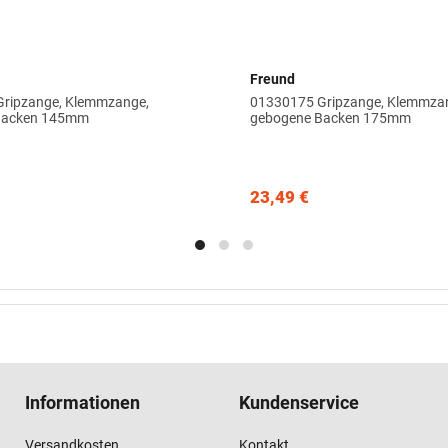
Freund
ripzange, Klemmzange,
01330175 Gripzange, Klemmza
Backen 145mm
gebogene Backen 175mm
23,49 €
Informationen
Kundenservice
Versandkosten
Kontakt