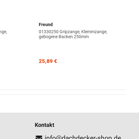
Freund
nge,
01330250 Gripzange, Klemmzange,
gebogene Backen 250mm
25,89 €
Kontakt
info@dachdecker-shop.de