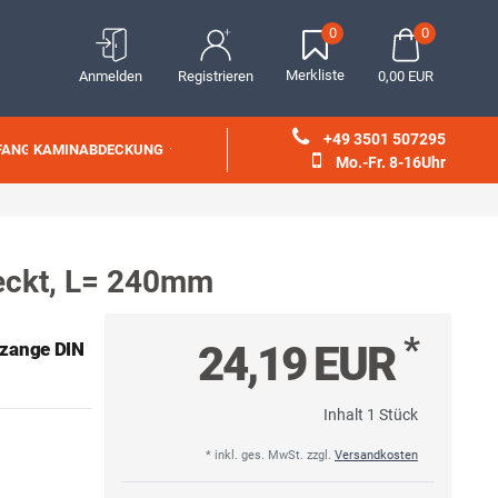
0
0
Merkliste
Anmelden
Registrieren
0,00 EUR
+49 3501 507295
FANG
KAMINABDECKUNG
Mo.-Fr. 8-16Uhr
eckt, L= 240mm
*
24,19 EUR
zange DIN
Inhalt
1
Stück
* inkl. ges. MwSt. zzgl.
Versandkosten