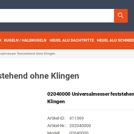
K
KUGELN / HALBKUGELN
HEUEL ALU DACHTRITTE
HEUEL ALU SCHNEE
rsalmesser feststehend ohne Klingen
stehend ohne Klingen
02040000 Universalmesser feststehe
Klingen
Artikel-ID:
411369
Artikel-Nr.:
202040000
Modell
02040000