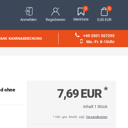
0
0
Merkliste
Anmelden
Registrieren
0,00 EUR
+49 3501 507295
FANG
KAMINABDECKUNG
Mo.-Fr. 8-16Uhr
*
7,69 EUR
nd ohne
Inhalt
1
Stück
* inkl. ges. MwSt. zzgl.
Versandkosten