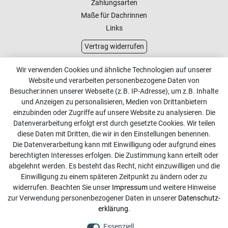
Zahlungsarten
Maße für Dachrinnen
Links
Vertrag widerrufen
Kundenservice
Wir verwenden Cookies und ähnliche Technologien auf unserer
Website und verarbeiten personenbezogene Daten von
Kontakt
Besucher:innen unserer Webseite (z.B. IP-Adresse), um z.B. Inhalte
Online Retourenservice
und Anzeigen zu personalisieren, Medien von Drittanbietern
einzubinden oder Zugriffe auf unsere Website zu analysieren. Die
Kontakt
Datenverarbeitung erfolgt erst durch gesetzte Cookies. Wir teilen
diese Daten mit Dritten, die wir in den Einstellungen benennen.
info@dachdecker-shop.de
Die Datenverarbeitung kann mit Einwilligung oder aufgrund eines
berechtigten Interesses erfolgen. Die Zustimmung kann erteilt oder
+49 3501 507295
abgelehnt werden. Es besteht das Recht, nicht einzuwilligen und die
Montag - Freitag, 08:00 - 16:00
Einwilligung zu einem späteren Zeitpunkt zu ändern oder zu
widerrufen. Beachten Sie unser
Impressum
und weitere Hinweise
Anrufe aus dem dt. Festnetz zum Ortstarif, Preise aus dem
zur Verwendung personenbezogener Daten in unserer
Daten­schutz­
Mobilfunknetz ggf. abweichend (abhängig vom Provider).
erklärung
.
Essenziell