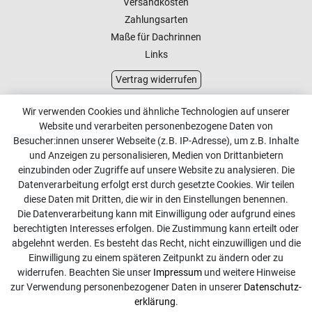
Versandkosten
Zahlungsarten
Maße für Dachrinnen
Links
Vertrag widerrufen
Kundenservice
Wir verwenden Cookies und ähnliche Technologien auf unserer
Website und verarbeiten personenbezogene Daten von
Kontakt
Besucher:innen unserer Webseite (z.B. IP-Adresse), um z.B. Inhalte
Online Retourenservice
und Anzeigen zu personalisieren, Medien von Drittanbietern
einzubinden oder Zugriffe auf unsere Website zu analysieren. Die
Kontakt
Datenverarbeitung erfolgt erst durch gesetzte Cookies. Wir teilen
diese Daten mit Dritten, die wir in den Einstellungen benennen.
info@dachdecker-shop.de
Die Datenverarbeitung kann mit Einwilligung oder aufgrund eines
berechtigten Interesses erfolgen. Die Zustimmung kann erteilt oder
+49 3501 507295
abgelehnt werden. Es besteht das Recht, nicht einzuwilligen und die
Montag - Freitag, 08:00 - 16:00
Einwilligung zu einem späteren Zeitpunkt zu ändern oder zu
widerrufen. Beachten Sie unser
Impressum
und weitere Hinweise
Anrufe aus dem dt. Festnetz zum Ortstarif, Preise aus dem
zur Verwendung personenbezogener Daten in unserer
Daten­schutz­
Mobilfunknetz ggf. abweichend (abhängig vom Provider).
erklärung
.