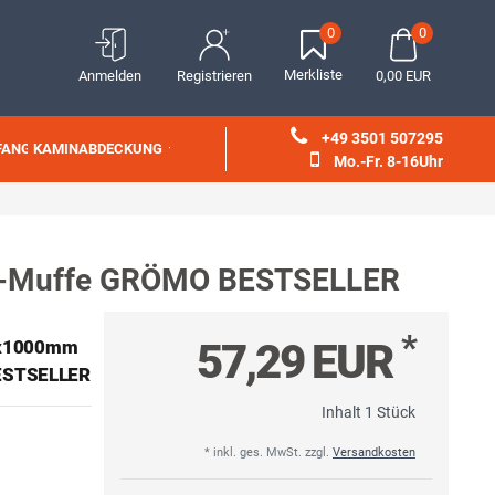
0
0
Merkliste
Anmelden
Registrieren
0,00 EUR
+49 3501 507295
FANG
KAMINABDECKUNG
Mo.-Fr. 8-16Uhr
 KG-Muffe GRÖMO BESTSELLER
*
57,29 EUR
00x1000mm
BESTSELLER
Inhalt
1
Stück
* inkl. ges. MwSt. zzgl.
Versandkosten