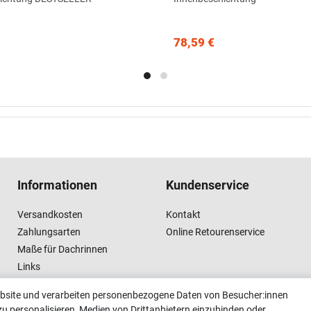
78,59 €
Informationen
Kundenservice
Versandkosten
Kontakt
Zahlungsarten
Online Retourenservice
Maße für Dachrinnen
Links
Vertrag widerrufen
ebsite und verarbeiten personenbezogene Daten von Besucher:innen
zu personalisieren, Medien von Drittanbietern einzubinden oder