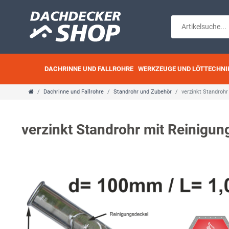
DACHRINNE UND FALLROHRE
WERKZEUGE UND LÖTTECHNI
Dachrinne und Fallrohre
Standrohr und Zubehör
verzinkt Standro
verzinkt Standrohr mit Reini