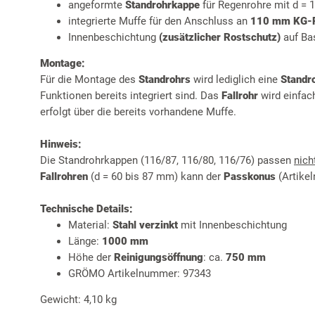
angeformte
Standrohrkappe
für Regenrohre mit d =
integrierte Muffe für den Anschluss an
110 mm KG-
Innenbeschichtung
(zusätzlicher Rostschutz)
auf Bas
Montage:
Für die Montage des
Standrohrs
wird lediglich eine
Standr
Funktionen bereits integriert sind. Das
Fallrohr
wird einfac
erfolgt über die bereits vorhandene Muffe.
Hinweis:
Die Standrohrkappen (116/87, 116/80, 116/76) passen
nich
Fallrohren
(d = 60 bis 87 mm) kann der
Passkonus
(Artikel
Technische Details:
Material:
Stahl verzinkt
mit Innenbeschichtung
Länge:
1000 mm
Höhe der
Reinigungsöffnung
: ca.
750 mm
GRÖMO Artikelnummer: 97343
Gewicht: 4,10 kg