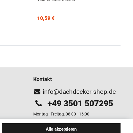
10,59 €
Kontakt
info@dachdecker-shop.de
+49 3501 507295
Montag - Freitag, 08:00 - 16:00
Anrufe aus dem dt. Festnetz zum Ortstarif, Preise aus
Alle akzeptieren
dem Mobilfunknetz ggf. abweichend (abhängig vom