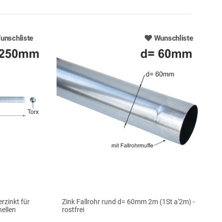
unschliste
Wunschliste
zinkt für
Zink Fallrohr rund d= 60mm 2m (1St a'2m) -
hellen
rostfrei