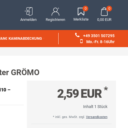
0
0
Merkliste
Anmelden
Registrieren
0,00 EUR
+49 3501 507295
FANG
KAMINABDECKUNG
Mo.-Fr. 8-16Uhr
utter GRÖMO
*
2,59 EUR
M10 –
Inhalt
1
Stück
* inkl. ges. MwSt. zzgl.
Versandkosten