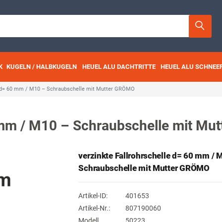
K
KUGELN / HALBKUGELN
HEUEL ALU DACHTRITTE
HEUEL ALU SCHNEE
le d= 60 mm / M10 – Schraubschelle mit Mutter GRÖMO
0 mm / M10 – Schraubschelle mit M
verzinkte Fallrohrschelle d= 60 mm / 
Schraubschelle mit Mutter GRÖMO
Artikel-ID:
401653
Artikel-Nr.:
807190060
Modell
50223