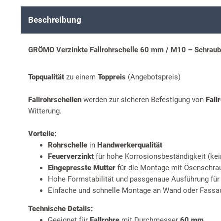
Beschreibung
GRÖMO Verzinkte Fallrohrschelle 60 mm / M10 – Schraubs
Topqualität
zu einem
Toppreis
(Angebotspreis)
Fallrohrschellen
werden zur sicheren Befestigung von
Fall
Witterung.
Vorteile:
Rohrschelle
in
Handwerkerqualität
Feuerverzinkt
für hohe Korrosionsbeständigkeit (ke
Eingepresste Mutter
für die Montage mit Ösenschra
Hohe Formstabilität und passgenaue Ausführung für 
Einfache und schnelle Montage an Wand oder Fassa
Technische Details:
Geeignet für
Fallrohre
mit Durchmesser
60 mm