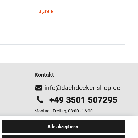
3,39 €
Kontakt
info@dachdecker-shop.de
+49 3501 507295
Montag - Freitag, 08:00 - 16:00
Anrufe aus dem dt. Festnetz zum Ortstarif, Preise aus
Alle akzeptieren
dem Mobilfunknetz ggf. abweichend (abhängig vom
Provider).