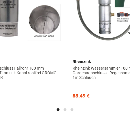
Rheinzink
schluss Fallrohr 100 mm
Rheinzink Wassersammler 100
 Titanzink Kanal rostfrei GRÖMO
Gardenaanschluss - Regensamml
ER
1m Schlauch
83,49 €