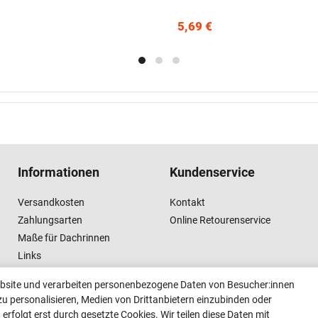
5,69 €
Informationen
Kundenservice
Versandkosten
Kontakt
Zahlungsarten
Online Retourenservice
Maße für Dachrinnen
Links
Vertrag widerrufen
ebsite und verarbeiten personenbezogene Daten von Besucher:innen
zu personalisieren, Medien von Drittanbietern einzubinden oder
erfolgt erst durch gesetzte Cookies. Wir teilen diese Daten mit