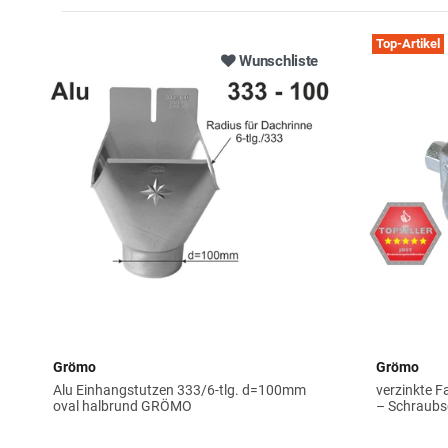
Top-Artikel
Wunschliste
Grömo
Grömo
Alu Einhangstutzen 333/6-tlg. d=100mm
verzinkte F
oval halbrund GRÖMO
– Schraubs