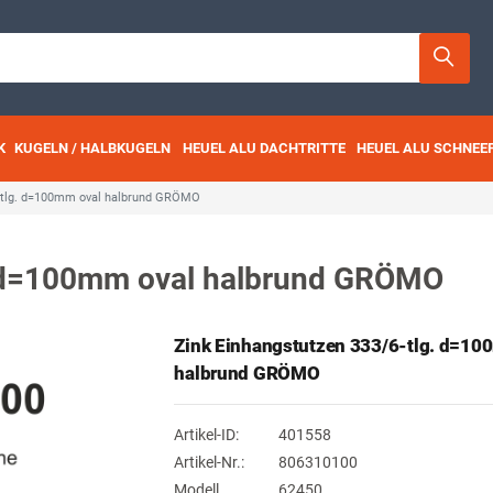
K
KUGELN / HALBKUGELN
HEUEL ALU DACHTRITTE
HEUEL ALU SCHNEE
6-tlg. d=100mm oval halbrund GRÖMO
. d=100mm oval halbrund GRÖMO
Zink Einhangstutzen 333/6-tlg. d=10
halbrund GRÖMO
Artikel-ID:
401558
Artikel-Nr.:
806310100
Modell
62450