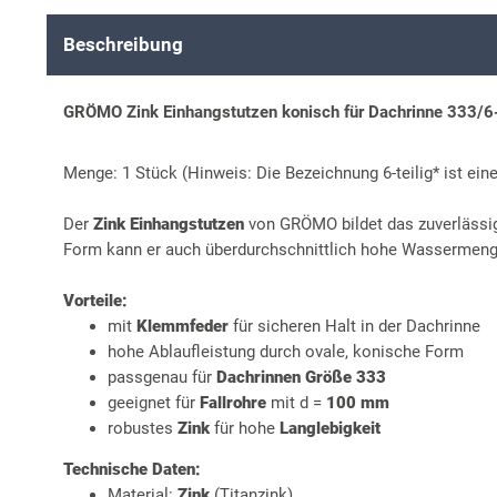
Beschreibung
GRÖMO Zink Einhangstutzen konisch für Dachrinne 333/6-
Menge: 1 Stück (Hinweis: Die Bezeichnung 6-teilig* ist ei
Der
Zink Einhangstutzen
von GRÖMO bildet das zuverlässi
Form kann er auch überdurchschnittlich hohe Wassermenge
Vorteile:
mit
Klemmfeder
für sicheren Halt in der Dachrinne
hohe Ablaufleistung durch ovale, konische Form
passgenau für
Dachrinnen Größe 333
geeignet für
Fallrohre
mit d =
100 mm
robustes
Zink
für hohe
Langlebigkeit
Technische Daten:
Material:
Zink
(Titanzink)