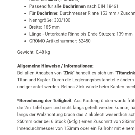
Passend für alle
Dachrinnen
nach DIN 18461
Für
Dachrinne
: Durchmesser Rinne 153 mm / Zuschnitt
Nenngröße: 333/100
Breite: 185 mm
Länge - Unterkante Rinne bis Ende Stutzen: 139 mm
GRÖMO Artikelnummer: 62450
Gewicht: 0,48 kg
Allgemeine Hinweise / Informationen:
Bei allen Angaben von
"Zink"
handelt es sich um
"Titanzink
Titan und Kupfer. Durch die Legierungsbestandteile ändern
und gekantet werden. Reines Zink würde beim Kanten brec
*Berechnung der Teiligkeit
: Aus Kostengründen wurde frühe
die 2m Tafel quer und nicht längs geteilt werden konnte, 
längs der Walzrichtung brach das Zinkblech wesentlich schne
250mm oder bei 6 Stück (6-tlg.) einen Zuschnitt von 333m
Innendurchmesser von 153mm oder ein Fallrohr mit eine