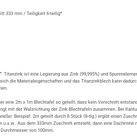
 333 mm / Teiligkeit 6-teilig*
"
. Titanzink ist eine Legierung aus Zink (99,995%) und Spureneleme
 sich die Materialeigenschaften und das Titanzinkblech kann dadurc
hen.
r eine 2m x 1m Blechtafel so geteilt, dass kein Verschnitt entstan
hängt mit der Walzrichtung der Zink-Blechtafeln zusammen. Bei Kant
ller. Beispiel: 2m geteilt durch 8 Stück (8-tlg.) ergibt einen Zuschn
m u.s.w.. Aus dem 333mm Zuschnitt entsteht, dann eine Dachrinne 
m Durchmesser von 100mm.