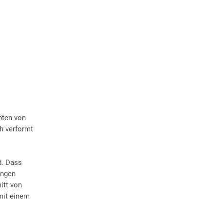
nten von
h verformt
d. Dass
ungen
itt von
mit einem