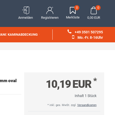
0
0
Merkliste
Anmelden
Registrieren
0,00 EUR
+49 3501 507295
FANG
KAMINABDECKUNG
Mo.-Fr. 8-16Uhr
*
10,19 EUR
0mm oval
Inhalt
1
Stück
* inkl. ges. MwSt. zzgl.
Versandkosten