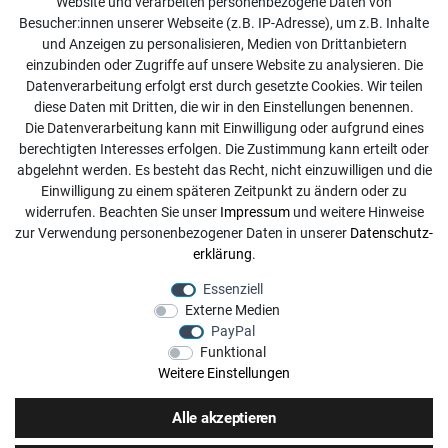
Website und verarbeiten personenbezogene Daten von
Kontakt
Besucher:innen unserer Webseite (z.B. IP-Adresse), um z.B. Inhalte
Online Retourenservice
und Anzeigen zu personalisieren, Medien von Drittanbietern
einzubinden oder Zugriffe auf unsere Website zu analysieren. Die
Kontakt
Datenverarbeitung erfolgt erst durch gesetzte Cookies. Wir teilen
diese Daten mit Dritten, die wir in den Einstellungen benennen.
info@dachdecker-shop.de
Die Datenverarbeitung kann mit Einwilligung oder aufgrund eines
berechtigten Interesses erfolgen. Die Zustimmung kann erteilt oder
+49 3501 507295
abgelehnt werden. Es besteht das Recht, nicht einzuwilligen und die
Montag - Freitag, 08:00 - 16:00
Einwilligung zu einem späteren Zeitpunkt zu ändern oder zu
widerrufen. Beachten Sie unser
Impressum
und weitere Hinweise
Anrufe aus dem dt. Festnetz zum Ortstarif, Preise aus dem
zur Verwendung personenbezogener Daten in unserer
Daten­schutz­
Mobilfunknetz ggf. abweichend (abhängig vom Provider).
erklärung
.
Essenziell
Externe Medien
PayPal
Funktional
Weitere Einstellungen
Alle akzeptieren