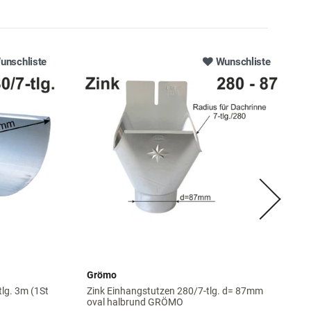
unschliste
Wunschliste
Grömo
lg. 3m (1St
Zink Einhangstutzen 280/7-tlg. d= 87mm
oval halbrund GRÖMO