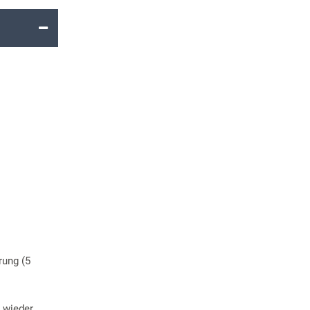
rung (5
wieder