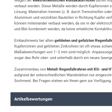
Wegen der
elektrochemischen Kontaktkorrosion
dürfen Ku
verbaut werden. Diese Metalle werden durch Kupferionen st
Lösung: Materialien trennen (z. B. durch Trennstreifen ode
Aluminium und verzinkten Bauteilen in Richtung Kupfer ver
können miteinander verbaut werden, da sie in der elektro
und Blei kombiniert werden, da keine erhebliche Kontaktkor
Einbauhinweis bei alten
gelöteten und gefalzten Regenfall
Kupferrohren und gelöteten Zinkrohren ist oft etwas schwi
Maßabweichungen von 1–2 mm sind möglich. Anpassungsar
sogar das Rohr ober- und unterhalb durch ein neues laserg
Zusammenbau von
Metall-Regenfallrohren mit KG- und 
aufgrund der unterschiedlichen Wandstärken nur eingeschr
Sortiment. Bei Fragen stehen wir Ihnen gern zur Verfügung.
Artikelbewertungen