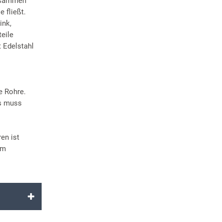
zusammen
 fließt.
ink,
eile
 Edelstahl
e Rohre.
es muss
en ist
em