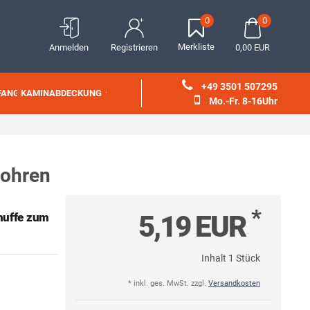
0
0
Merkliste
Anmelden
Registrieren
0,00 EUR
+49 3501 507295
FANG
KAMINABDECKUNG
Mo.-Fr. 8-16Uhr
rohren
*
5,19 EUR
muffe zum
Inhalt
1
Stück
* inkl. ges. MwSt. zzgl.
Versandkosten