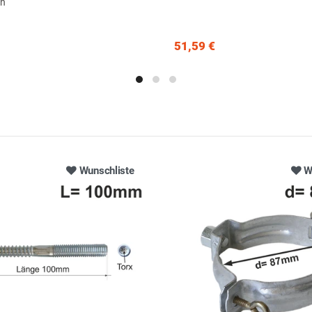
ch
51,59 €
Wunschliste
W