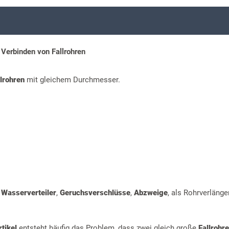
Verbinden von Fallrohren
llrohren
mit gleichem Durchmesser.
,
Wasserverteiler
,
Geruchsverschlüsse
,
Abzweige
, als Rohrverlänge
tikel
entsteht häufig das Problem, dass zwei gleich große
Fallrohre