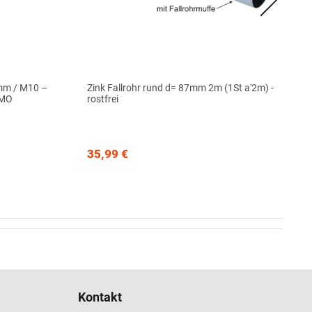
 mm / M10 –
Zink Fallrohr rund d= 87mm 2m (1St a'2m) -
ÖMO
rostfrei
35,99 €
Kontakt