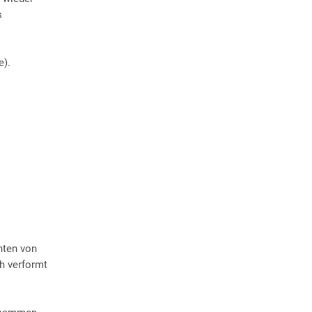
s
e).
nten von
h verformt