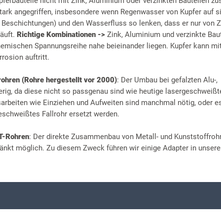
pferbauteile nicht mit Zink, Aluminium oder verzinkten Bauteilen 
ark angegriffen, insbesondere wenn Regenwasser von Kupfer auf sie
r Beschichtungen) und den Wasserfluss so lenken, dass er nur von Z
läuft.
Richtige Kombinationen ->
Zink, Aluminium und verzinkte Baut
chemischen Spannungsreihe nahe beieinander liegen. Kupfer kann mit
rosion auftritt.
rohren (Rohre hergestellt vor 2000)
: Der Umbau bei gefalzten Alu-,
erig, da diese nicht so passgenau sind wie heutige lasergeschweißt
beiten wie Einziehen und Aufweiten sind manchmal nötig, oder 
eschweißtes Fallrohr ersetzt werden.
HT-Rohren
: Der direkte Zusammenbau von Metall- und Kunststoffrohr
änkt möglich. Zu diesem Zweck führen wir einige Adapter in unser