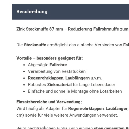
Beschreibung
Zink Steckmuffe 87 mm – Reduzierung Fallrohrmuffe zum 
Die
Steckmuffe
ermöglicht das einfache Verbinden von
Fa
Vorteile – besonders geeignet für:
Abgesägte
Fallrohre
Verarbeitung von Reststücken
Regenrohrklappen
,
Laubfängern
u.v.m.
Robustes
Zinkmaterial
für lange Lebensdauer
Einfache und schnelle Montage ohne Lötarbeiten
Einsatzbereiche und Verwendung:
Wird häufig als Adapter für
Regenrohrklappen
,
Laubfänger
cm) sowie für viele weitere Anwendungen verwendet.
Beim nachträglichen Einbau von einigen
oben genannten Ar