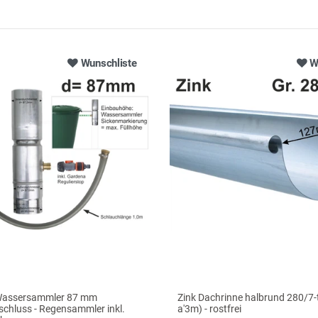
Wunschliste
W
Wassersammler 87 mm
Zink Dachrinne halbrund 280/7-t
chluss - Regensammler inkl.
a'3m) - rostfrei