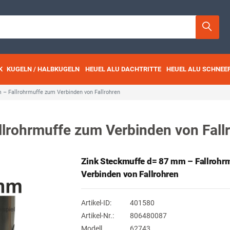
K
KUGELN / HALBKUGELN
HEUEL ALU DACHTRITTE
HEUEL ALU SCHNEE
– Fallrohrmuffe zum Verbinden von Fallrohren
lrohrmuffe zum Verbinden von Fall
Zink Steckmuffe d= 87 mm – Fallrohr
Verbinden von Fallrohren
Artikel-ID:
401580
Artikel-Nr.:
806480087
Modell
62743