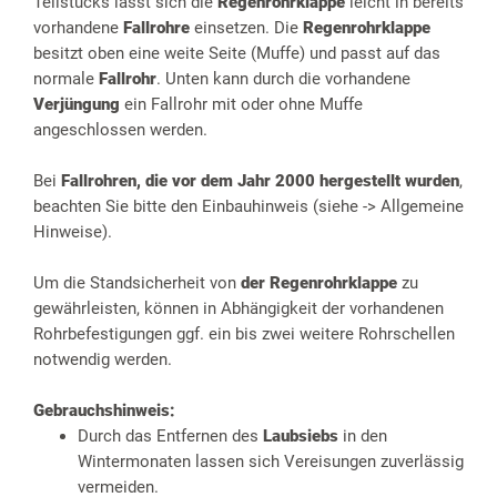
Teilstücks lässt sich die
Regenrohrklappe
leicht in bereits
vorhandene
Fallrohre
einsetzen. Die
Regenrohrklappe
besitzt oben eine weite Seite (Muffe) und passt auf das
normale
Fallrohr
. Unten kann durch die vorhandene
Verjüngung
ein Fallrohr mit oder ohne Muffe
angeschlossen werden.
Bei
Fallrohren, die vor dem Jahr 2000 hergestellt wurden
,
beachten Sie bitte den Einbauhinweis (siehe -> Allgemeine
Hinweise).
Um die Standsicherheit von
der Regenrohrklappe
zu
gewährleisten, können in Abhängigkeit der vorhandenen
Rohrbefestigungen ggf. ein bis zwei weitere Rohrschellen
notwendig werden.
Gebrauchshinweis:
Durch das Entfernen des
Laubsiebs
in den
Wintermonaten lassen sich Vereisungen zuverlässig
vermeiden.