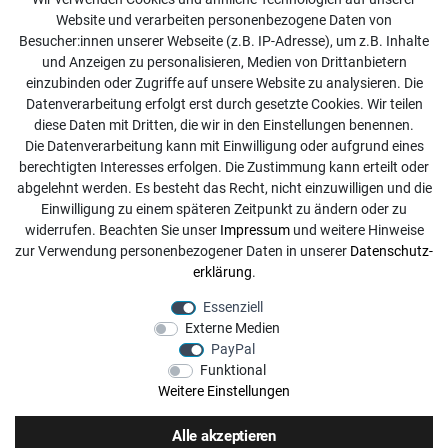
Website und verarbeiten personenbezogene Daten von
Kontakt
Besucher:innen unserer Webseite (z.B. IP-Adresse), um z.B. Inhalte
Online Retourenservice
und Anzeigen zu personalisieren, Medien von Drittanbietern
einzubinden oder Zugriffe auf unsere Website zu analysieren. Die
Kontakt
Datenverarbeitung erfolgt erst durch gesetzte Cookies. Wir teilen
diese Daten mit Dritten, die wir in den Einstellungen benennen.
info@dachdecker-shop.de
Die Datenverarbeitung kann mit Einwilligung oder aufgrund eines
berechtigten Interesses erfolgen. Die Zustimmung kann erteilt oder
+49 3501 507295
abgelehnt werden. Es besteht das Recht, nicht einzuwilligen und die
Montag - Freitag, 08:00 - 16:00
Einwilligung zu einem späteren Zeitpunkt zu ändern oder zu
widerrufen. Beachten Sie unser
Impressum
und weitere Hinweise
Anrufe aus dem dt. Festnetz zum Ortstarif, Preise aus dem
zur Verwendung personenbezogener Daten in unserer
Daten­schutz­
Mobilfunknetz ggf. abweichend (abhängig vom Provider).
erklärung
.
Essenziell
Externe Medien
PayPal
Funktional
Weitere Einstellungen
Alle akzeptieren