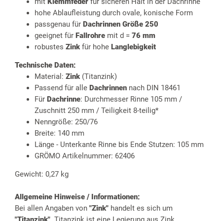
mit
Klemmfeder
für sicheren Halt in der Dachrinne
hohe Ablaufleistung durch ovale, konische Form
passgenau für
Dachrinnen Größe 250
geeignet für
Fallrohre
mit d =
76 mm
robustes
Zink
für hohe
Langlebigkeit
Technische Daten:
Material:
Zink
(Titanzink)
Passend für alle
Dachrinnen
nach DIN 18461
Für
Dachrinne
: Durchmesser Rinne 105 mm /
Zuschnitt 250 mm / Teiligkeit 8-teilig*
Nenngröße: 250/76
Breite: 140 mm
Länge - Unterkante Rinne bis Ende Stutzen: 105 mm
GRÖMO Artikelnummer: 62406
Gewicht: 0,27 kg
Allgemeine Hinweise / Informationen:
Bei allen Angaben von
"Zink"
handelt es sich um
"Titanzink"
. Titanzink ist eine Legierung aus Zink