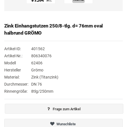
Zink Einhangstutzen 250/8-tlg. d= 76mm oval
halbrund GRÖMO
Artikel-ID:
401562
Artikel-Nr.:
806340076
Modell
62406
Hersteller
Grömo
Material:
Zink (Titanzink)
Durchmesser:
DN 76
Rinnengröße:
8tlg/250mm
Frage zum Artikel
Wunschliste