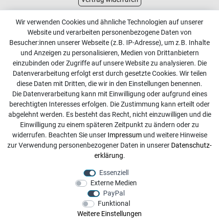
Kundenservice
Wir verwenden Cookies und ähnliche Technologien auf unserer
Website und verarbeiten personenbezogene Daten von
Kontakt
Besucher:innen unserer Webseite (z.B. IP-Adresse), um z.B. Inhalte
Online Retourenservice
und Anzeigen zu personalisieren, Medien von Drittanbietern
einzubinden oder Zugriffe auf unsere Website zu analysieren. Die
Kontakt
Datenverarbeitung erfolgt erst durch gesetzte Cookies. Wir teilen
diese Daten mit Dritten, die wir in den Einstellungen benennen.
info@dachdecker-shop.de
Die Datenverarbeitung kann mit Einwilligung oder aufgrund eines
berechtigten Interesses erfolgen. Die Zustimmung kann erteilt oder
+49 3501 507295
abgelehnt werden. Es besteht das Recht, nicht einzuwilligen und die
Montag - Freitag, 08:00 - 16:00
Einwilligung zu einem späteren Zeitpunkt zu ändern oder zu
widerrufen. Beachten Sie unser
Impressum
und weitere Hinweise
Anrufe aus dem dt. Festnetz zum Ortstarif, Preise aus dem
zur Verwendung personenbezogener Daten in unserer
Daten­schutz­
Mobilfunknetz ggf. abweichend (abhängig vom Provider).
erklärung
.
Essenziell
Externe Medien
PayPal
Funktional
Weitere Einstellungen