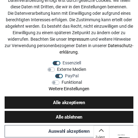
Datenverarbeitung erfolgt erst durch gesetzte Cookies. Wir teilen
diese Daten mit Dritten, die wir in den Einstellungen benennen.
info@dachdecker-shop.de
Die Datenverarbeitung kann mit Einwilligung oder aufgrund eines
berechtigten Interesses erfolgen. Die Zustimmung kann erteilt oder
+49 3501 507295
abgelehnt werden. Es besteht das Recht, nicht einzuwilligen und die
Montag - Freitag, 08:00 - 16:00
Einwilligung zu einem späteren Zeitpunkt zu ändern oder zu
widerrufen. Beachten Sie unser
Impressum
und weitere Hinweise
Anrufe aus dem dt. Festnetz zum Ortstarif, Preise aus dem
zur Verwendung personenbezogener Daten in unserer
Daten­schutz­
Mobilfunknetz ggf. abweichend (abhängig vom Provider).
erklärung
.
Essenziell
Externe Medien
PayPal
Funktional
Weitere Einstellungen
Alle akzeptieren
Alle ablehnen
Zuletzt angesehene
Auswahl akzeptieren
Artikel
Zuletzt