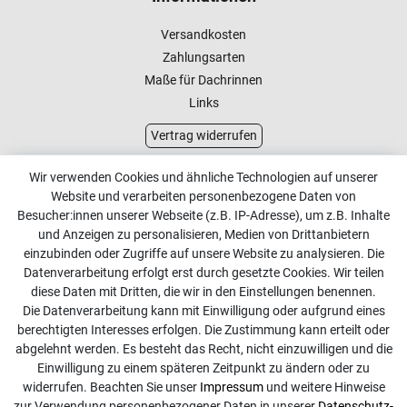
Versandkosten
Zahlungsarten
Maße für Dachrinnen
Links
Vertrag widerrufen
Kundenservice
Wir verwenden Cookies und ähnliche Technologien auf unserer
Website und verarbeiten personenbezogene Daten von
Kontakt
Besucher:innen unserer Webseite (z.B. IP-Adresse), um z.B. Inhalte
Online Retourenservice
und Anzeigen zu personalisieren, Medien von Drittanbietern
einzubinden oder Zugriffe auf unsere Website zu analysieren. Die
Kontakt
Datenverarbeitung erfolgt erst durch gesetzte Cookies. Wir teilen
diese Daten mit Dritten, die wir in den Einstellungen benennen.
info@dachdecker-shop.de
Die Datenverarbeitung kann mit Einwilligung oder aufgrund eines
berechtigten Interesses erfolgen. Die Zustimmung kann erteilt oder
+49 3501 507295
abgelehnt werden. Es besteht das Recht, nicht einzuwilligen und die
Montag - Freitag, 08:00 - 16:00
Einwilligung zu einem späteren Zeitpunkt zu ändern oder zu
widerrufen. Beachten Sie unser
Impressum
und weitere Hinweise
Anrufe aus dem dt. Festnetz zum Ortstarif, Preise aus dem
zur Verwendung personenbezogener Daten in unserer
Daten­schutz­