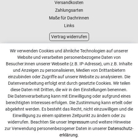
Versandkosten
Zahlungsarten
Maße für Dachrinnen
Links
Vertrag widerrufen
Kundenservice
Wir verwenden Cookies und ähnliche Technologien auf unserer
Website und verarbeiten personenbezogene Daten von
Kontakt
Besucher:innen unserer Webseite (z.B. IP-Adresse), um z.B. Inhalte
Online Retourenservice
und Anzeigen zu personalisieren, Medien von Drittanbietern
einzubinden oder Zugriffe auf unsere Website zu analysieren. Die
Kontakt
Datenverarbeitung erfolgt erst durch gesetzte Cookies. Wir teilen
diese Daten mit Dritten, die wir in den Einstellungen benennen.
info@dachdecker-shop.de
Die Datenverarbeitung kann mit Einwilligung oder aufgrund eines
berechtigten Interesses erfolgen. Die Zustimmung kann erteilt oder
+49 3501 507295
abgelehnt werden. Es besteht das Recht, nicht einzuwilligen und die
Montag - Freitag, 08:00 - 16:00
Einwilligung zu einem späteren Zeitpunkt zu ändern oder zu
widerrufen. Beachten Sie unser
Impressum
und weitere Hinweise
Anrufe aus dem dt. Festnetz zum Ortstarif, Preise aus dem
zur Verwendung personenbezogener Daten in unserer
Daten­schutz­
Mobilfunknetz ggf. abweichend (abhängig vom Provider).
erklärung
.