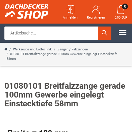
0
Anmelden
Registrieren
0,00 EUR
Werkzeuge und Löttechnik
Zangen / Falzzangen
01080101 Breitfalzzange gerade 100mm Gewerbe eingelegt Einstecktiefe
58mm
01080101 Breitfalzzange gerade
100mm Gewerbe eingelegt
Einstecktiefe 58mm