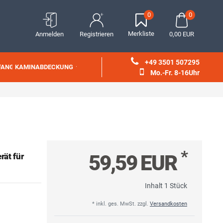
0
0
Merkliste
Anmelden
Registrieren
0,00 EUR
+49 3501 507295
FANG
KAMINABDECKUNG
Mo.-Fr. 8-16Uhr
*
59,59 EUR
ät für
Inhalt
1
Stück
* inkl. ges. MwSt. zzgl.
Versandkosten