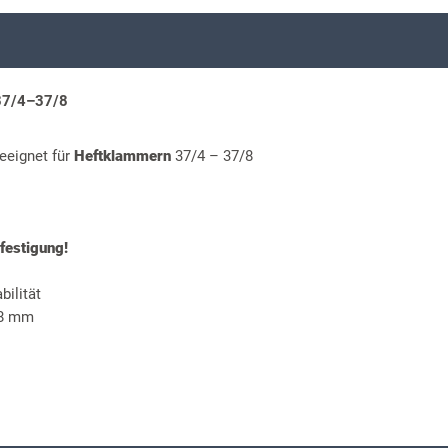
 37/4–37/8
geeignet für
Heftklammern
37/4 – 37/8
festigung!
bilität
/8 mm