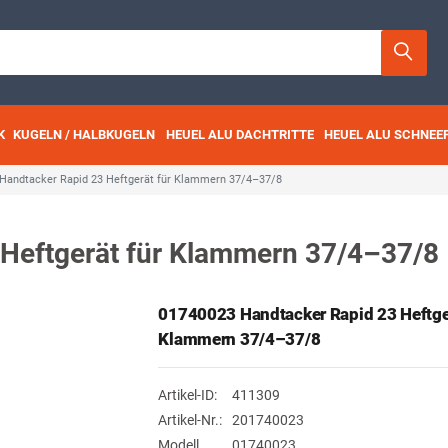
K
KUGELN / HALBKUGELN
HEUEL ALU DACHTRITTE
HEUEL ALU SCHNEE
Handtacker Rapid 23 Heftgerät für Klammern 37/4–37/8
Heftgerät für Klammern 37/4–37/8
01740023 Handtacker Rapid 23 Heftger
Klammern 37/4–37/8
Artikel-ID:
411309
Artikel-Nr.:
201740023
Modell
01740023