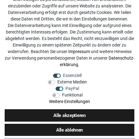
einzubinden oder Zugriffe auf unsere Website zu analysieren. Die
Kontakt
Datenverarbeitung erfolgt erst durch gesetzte Cookies. Wir teilen
diese Daten mit Dritten, die wir in den Einstellungen benennen.
info@dachdecker-shop.de
Die Datenverarbeitung kann mit Einwilligung oder aufgrund eines
berechtigten Interesses erfolgen. Die Zustimmung kann erteilt oder
+49 3501 507295
abgelehnt werden. Es besteht das Recht, nicht einzuwilligen und die
Montag - Freitag, 08:00 - 16:00
Einwilligung zu einem späteren Zeitpunkt zu ändern oder zu
widerrufen. Beachten Sie unser
Impressum
und weitere Hinweise
Anrufe aus dem dt. Festnetz zum Ortstarif, Preise aus dem
zur Verwendung personenbezogener Daten in unserer
Daten­schutz­
Mobilfunknetz ggf. abweichend (abhängig vom Provider).
erklärung
.
Essenziell
Externe Medien
PayPal
Funktional
Weitere Einstellungen
Alle akzeptieren
Alle ablehnen