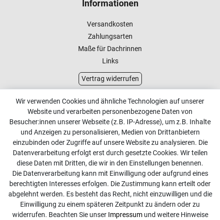
Informationen
Versandkosten
Zahlungsarten
Maße für Dachrinnen
Links
Vertrag widerrufen
Kundenservice
Wir verwenden Cookies und ähnliche Technologien auf unserer
Website und verarbeiten personenbezogene Daten von
Kontakt
Besucher:innen unserer Webseite (z.B. IP-Adresse), um z.B. Inhalte
Online Retourenservice
und Anzeigen zu personalisieren, Medien von Drittanbietern
einzubinden oder Zugriffe auf unsere Website zu analysieren. Die
Kontakt
Datenverarbeitung erfolgt erst durch gesetzte Cookies. Wir teilen
diese Daten mit Dritten, die wir in den Einstellungen benennen.
info@dachdecker-shop.de
Die Datenverarbeitung kann mit Einwilligung oder aufgrund eines
berechtigten Interesses erfolgen. Die Zustimmung kann erteilt oder
+49 3501 507295
abgelehnt werden. Es besteht das Recht, nicht einzuwilligen und die
Montag - Freitag, 08:00 - 16:00
Einwilligung zu einem späteren Zeitpunkt zu ändern oder zu
widerrufen. Beachten Sie unser
Impressum
und weitere Hinweise