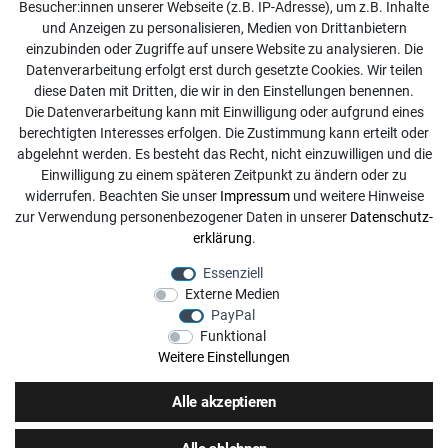
Besucher:innen unserer Webseite (z.B. IP-Adresse), um z.B. Inhalte
Online Retourenservice
und Anzeigen zu personalisieren, Medien von Drittanbietern
einzubinden oder Zugriffe auf unsere Website zu analysieren. Die
Kontakt
Datenverarbeitung erfolgt erst durch gesetzte Cookies. Wir teilen
diese Daten mit Dritten, die wir in den Einstellungen benennen.
info@dachdecker-shop.de
Die Datenverarbeitung kann mit Einwilligung oder aufgrund eines
berechtigten Interesses erfolgen. Die Zustimmung kann erteilt oder
+49 3501 507295
abgelehnt werden. Es besteht das Recht, nicht einzuwilligen und die
Montag - Freitag, 08:00 - 16:00
Einwilligung zu einem späteren Zeitpunkt zu ändern oder zu
widerrufen. Beachten Sie unser
Impressum
und weitere Hinweise
Anrufe aus dem dt. Festnetz zum Ortstarif, Preise aus dem
zur Verwendung personenbezogener Daten in unserer
Daten­schutz­
Mobilfunknetz ggf. abweichend (abhängig vom Provider).
erklärung
.
Essenziell
Externe Medien
PayPal
Funktional
Weitere Einstellungen
Alle akzeptieren