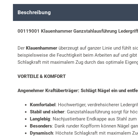
Beschreibung
00119001 Klauenhammer Ganzstahlausführung Ledergriff –
Der
Klauenhammer
überzeugt auf ganzer Linie und fühlt s
beispielsweise die Feuchtigkeit beim Arbeiten auf und gib
Schlagkraft mit maximalem Zug durch das optimale Eigen
VORTEILE & KOMFORT
Angenehmer Kraftüberträger: Schlägt Nägel ein und entfer
Komfortabel
: Hochwertiger, verdrehsicherer Ledergrif
Stabil und sicher
: Ganzstahlausführung sorgt für höc
Langlebig
: Nachjustierbare Endkappe aus Stahl zu
Besonders
: Dank runder Kopfform können Nägel ganz
Dynamisch
: Höchste Schlagkraft mit maximalem Zu