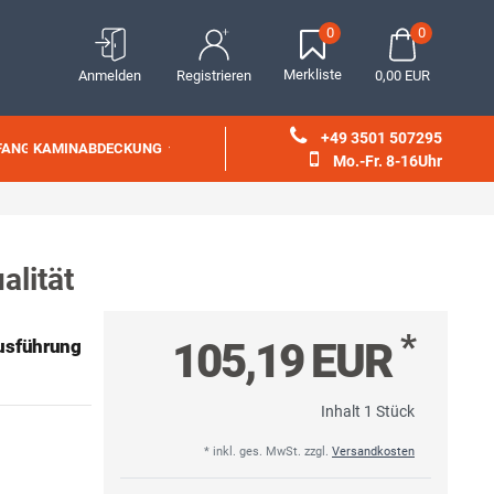
0
0
Merkliste
Anmelden
Registrieren
0,00 EUR
+49 3501 507295
FANG
KAMINABDECKUNG
Mo.-Fr. 8-16Uhr
lität
*
105,19 EUR
usführung
Inhalt
1
Stück
* inkl. ges. MwSt. zzgl.
Versandkosten