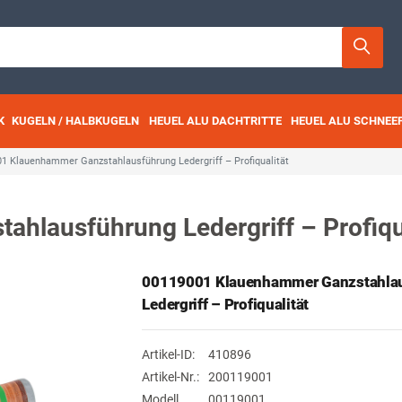
K
KUGELN / HALBKUGELN
HEUEL ALU DACHTRITTE
HEUEL ALU SCHNEE
1 Klauenhammer Ganzstahlausführung Ledergriff – Profiqualität
hlausführung Ledergriff – Profiqua
00119001 Klauenhammer Ganzstahla
Ledergriff – Profiqualität
Artikel-ID:
410896
Artikel-Nr.:
200119001
Modell
00119001