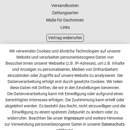
Versandkosten
Zahlungsarten
Maße für Dachrinnen
Links
Vertrag widerrufen
Kundenservice
Wir verwenden Cookies und ähnliche Technologien auf unserer
Website und verarbeiten personenbezogene Daten von
Kontakt
Besucher:innen unserer Webseite (z.B. IP-Adresse), um z.B. Inhalte
Online Retourenservice
und Anzeigen zu personalisieren, Medien von Drittanbietern
einzubinden oder Zugriffe auf unsere Website zu analysieren. Die
Kontakt
Datenverarbeitung erfolgt erst durch gesetzte Cookies. Wir teilen
diese Daten mit Dritten, die wir in den Einstellungen benennen.
info@dachdecker-shop.de
Die Datenverarbeitung kann mit Einwilligung oder aufgrund eines
berechtigten Interesses erfolgen. Die Zustimmung kann erteilt oder
+49 3501 507295
abgelehnt werden. Es besteht das Recht, nicht einzuwilligen und die
Montag - Freitag, 08:00 - 16:00
Einwilligung zu einem späteren Zeitpunkt zu ändern oder zu
widerrufen. Beachten Sie unser
Impressum
und weitere Hinweise
Anrufe aus dem dt. Festnetz zum Ortstarif, Preise aus dem
zur Verwendung personenbezogener Daten in unserer
Daten­schutz­
Mobilfunknetz ggf. abweichend (abhängig vom Provider).