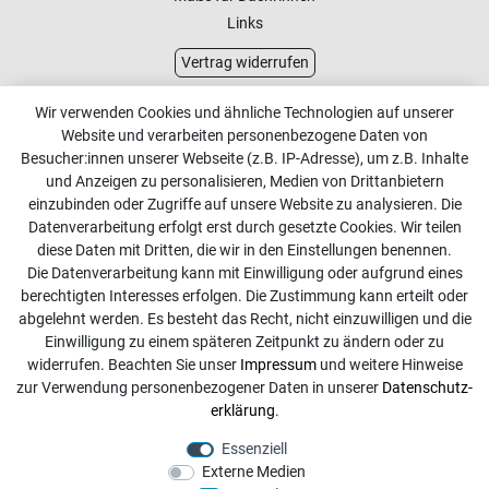
Links
Vertrag widerrufen
Kundenservice
Wir verwenden Cookies und ähnliche Technologien auf unserer
Website und verarbeiten personenbezogene Daten von
Kontakt
Besucher:innen unserer Webseite (z.B. IP-Adresse), um z.B. Inhalte
Online Retourenservice
und Anzeigen zu personalisieren, Medien von Drittanbietern
einzubinden oder Zugriffe auf unsere Website zu analysieren. Die
Kontakt
Datenverarbeitung erfolgt erst durch gesetzte Cookies. Wir teilen
diese Daten mit Dritten, die wir in den Einstellungen benennen.
info@dachdecker-shop.de
Die Datenverarbeitung kann mit Einwilligung oder aufgrund eines
berechtigten Interesses erfolgen. Die Zustimmung kann erteilt oder
+49 3501 507295
abgelehnt werden. Es besteht das Recht, nicht einzuwilligen und die
Montag - Freitag, 08:00 - 16:00
Einwilligung zu einem späteren Zeitpunkt zu ändern oder zu
widerrufen. Beachten Sie unser
Impressum
und weitere Hinweise
Anrufe aus dem dt. Festnetz zum Ortstarif, Preise aus dem
zur Verwendung personenbezogener Daten in unserer
Daten­schutz­
Mobilfunknetz ggf. abweichend (abhängig vom Provider).
erklärung
.
Essenziell
Externe Medien