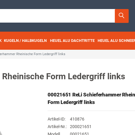
K
KUGELN / HALBKUGELN
HEUEL ALU DACHTRITTE
HEUEL ALU SCHNEE
erhammer Rheinische Form Ledergriff links
heinische Form Ledergriff links
00021651 ReLi Schieferhammer Rhein
Form Ledergriff links
Artikel-ID:
410876
Artikel-Nr.:
200021651
Modell
00021651