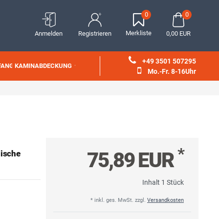
0
0
Merkliste
Anmelden
Registrieren
0,00 EUR
+49 3501 507295
FANG
KAMINABDECKUNG
Mo.-Fr. 8-16Uhr
*
75,89 EUR
ische
Inhalt
1
Stück
* inkl. ges. MwSt. zzgl.
Versandkosten