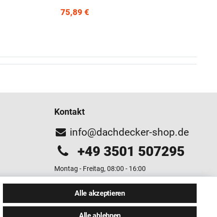
75,89 €
Kontakt
info@dachdecker-shop.de
+49 3501 507295
Montag - Freitag, 08:00 - 16:00
Anrufe aus dem dt. Festnetz zum Ortstarif, Preise aus
Alle akzeptieren
dem Mobilfunknetz ggf. abweichend (abhängig vom
Provider).
Alle ablehnen