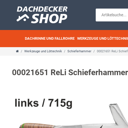
DACHRINNE UND FALLROHRE
WERKZEUGE UND LÖTTECHNI
Werkzeuge und Löttechnik
Schieferhammer
00021651 ReLi Schief
00021651 ReLi Schieferhammer R