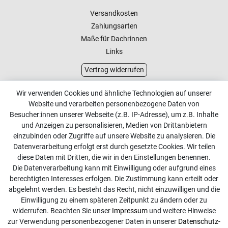
Versandkosten
Zahlungsarten
Maße für Dachrinnen
Links
Vertrag widerrufen
Kundenservice
Wir verwenden Cookies und ähnliche Technologien auf unserer
Website und verarbeiten personenbezogene Daten von
Kontakt
Besucher:innen unserer Webseite (z.B. IP-Adresse), um z.B. Inhalte
Online Retourenservice
und Anzeigen zu personalisieren, Medien von Drittanbietern
einzubinden oder Zugriffe auf unsere Website zu analysieren. Die
Kontakt
Datenverarbeitung erfolgt erst durch gesetzte Cookies. Wir teilen
diese Daten mit Dritten, die wir in den Einstellungen benennen.
info@dachdecker-shop.de
Die Datenverarbeitung kann mit Einwilligung oder aufgrund eines
berechtigten Interesses erfolgen. Die Zustimmung kann erteilt oder
+49 3501 507295
abgelehnt werden. Es besteht das Recht, nicht einzuwilligen und die
Montag - Freitag, 08:00 - 16:00
Einwilligung zu einem späteren Zeitpunkt zu ändern oder zu
widerrufen. Beachten Sie unser
Impressum
und weitere Hinweise
Anrufe aus dem dt. Festnetz zum Ortstarif, Preise aus dem
zur Verwendung personenbezogener Daten in unserer
Daten­schutz­