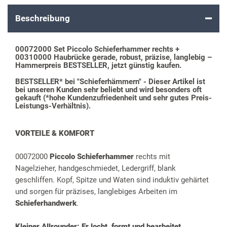
Beschreibung
00072000 Set Piccolo Schieferhammer rechts +
00310000 Haubrücke gerade, robust, präzise, langlebig –
Hammerpreis BESTSELLER, jetzt günstig kaufen.
BESTSELLER* bei "Schieferhämmern" - Dieser Artikel ist
bei unseren Kunden sehr beliebt und wird besonders oft
gekauft (*hohe Kundenzufriedenheit und sehr gutes Preis-
Leistungs-Verhältnis).
VORTEILE & KOMFORT
00072000
Piccolo Schieferhammer
rechts mit
Nagelzieher, handgeschmiedet, Ledergriff, blank
geschliffen. Kopf, Spitze und Waten sind induktiv gehärtet
und sorgen für präzises, langlebiges Arbeiten im
Schieferhandwerk
.
Kleiner Allrounder: Er locht, formt und bearbeitet