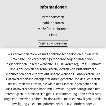
Informationen
Versandkosten
Zahlungsarten
Maße für Dachrinnen
Links
Vertrag widerrufen
Kundenservice
Wir verwenden Cookies und ähnliche Technologien auf unserer
Website und verarbeiten personenbezogene Daten von
Kontakt
Besucher:innen unserer Webseite (z.B. IP-Adresse), um z.B. Inhalte
Online Retourenservice
und Anzeigen zu personalisieren, Medien von Drittanbietern
einzubinden oder Zugriffe auf unsere Website zu analysieren. Die
Kontakt
Datenverarbeitung erfolgt erst durch gesetzte Cookies. Wir teilen
diese Daten mit Dritten, die wir in den Einstellungen benennen.
info@dachdecker-shop.de
Die Datenverarbeitung kann mit Einwilligung oder aufgrund eines
berechtigten Interesses erfolgen. Die Zustimmung kann erteilt oder
+49 3501 507295
abgelehnt werden. Es besteht das Recht, nicht einzuwilligen und die
Montag - Freitag, 08:00 - 16:00
Einwilligung zu einem späteren Zeitpunkt zu ändern oder zu