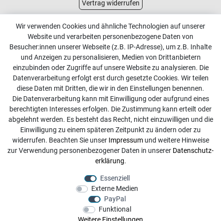
Vertrag widerrufen
Kundenservice
Wir verwenden Cookies und ähnliche Technologien auf unserer
Website und verarbeiten personenbezogene Daten von
Kontakt
Besucher:innen unserer Webseite (z.B. IP-Adresse), um z.B. Inhalte
Online Retourenservice
und Anzeigen zu personalisieren, Medien von Drittanbietern
einzubinden oder Zugriffe auf unsere Website zu analysieren. Die
Kontakt
Datenverarbeitung erfolgt erst durch gesetzte Cookies. Wir teilen
diese Daten mit Dritten, die wir in den Einstellungen benennen.
info@dachdecker-shop.de
Die Datenverarbeitung kann mit Einwilligung oder aufgrund eines
berechtigten Interesses erfolgen. Die Zustimmung kann erteilt oder
+49 3501 507295
abgelehnt werden. Es besteht das Recht, nicht einzuwilligen und die
Montag - Freitag, 08:00 - 16:00
Einwilligung zu einem späteren Zeitpunkt zu ändern oder zu
widerrufen. Beachten Sie unser
Impressum
und weitere Hinweise
Anrufe aus dem dt. Festnetz zum Ortstarif, Preise aus dem
zur Verwendung personenbezogener Daten in unserer
Daten­schutz­
Mobilfunknetz ggf. abweichend (abhängig vom Provider).
erklärung
.
Essenziell
Externe Medien
PayPal
Funktional
Weitere Einstellungen