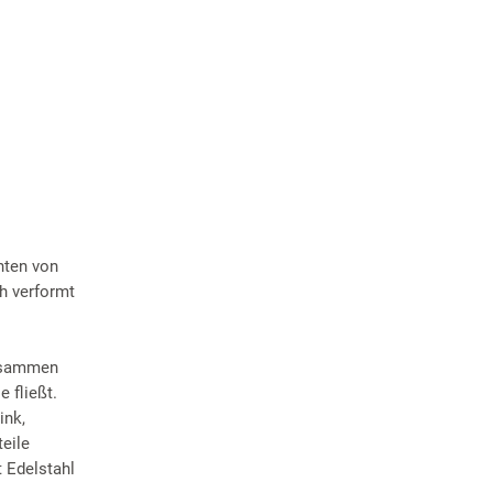
nten von
h verformt
zusammen
 fließt.
ink,
eile
 Edelstahl