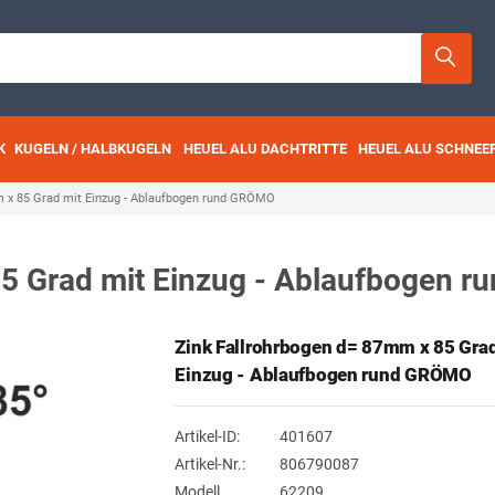
K
KUGELN / HALBKUGELN
HEUEL ALU DACHTRITTE
HEUEL ALU SCHNEE
m x 85 Grad mit Einzug - Ablaufbogen rund GRÖMO
85 Grad mit Einzug - Ablaufbogen 
Zink Fallrohrbogen d= 87mm x 85 Grad
Einzug - Ablaufbogen rund GRÖMO
Artikel-ID:
401607
Artikel-Nr.:
806790087
Modell
62209