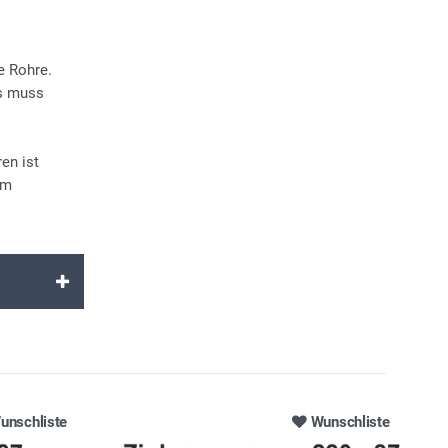
e Rohre.
es muss
en ist
em
unschliste
Wunschliste