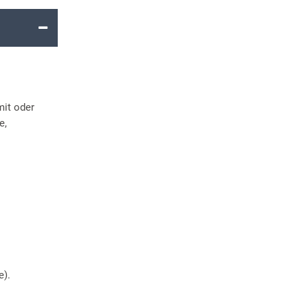
mit oder
e,
e).