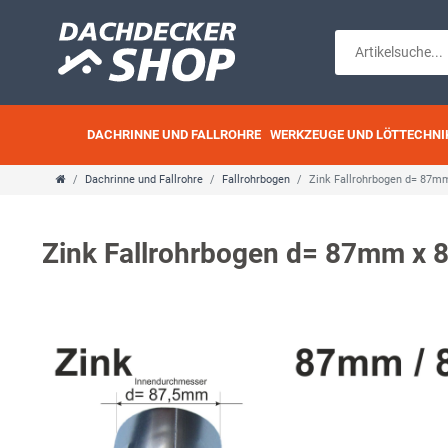
DACHRINNE UND FALLROHRE
WERKZEUGE UND LÖTTECHNI
Dachrinne und Fallrohre
Fallrohrbogen
Zink Fallrohrbogen d= 87m
Zink Fallrohrbogen d= 87mm x 