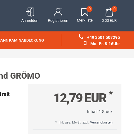
0
0
Merkliste
Anmelden
Registrieren
0,00 EUR
+49 3501 507295
FANG
KAMINABDECKUNG
Mo.-Fr. 8-16Uhr
rund GRÖMO
*
12,79 EUR
 mit
Inhalt
1
Stück
* inkl. ges. MwSt. zzgl.
Versandkosten