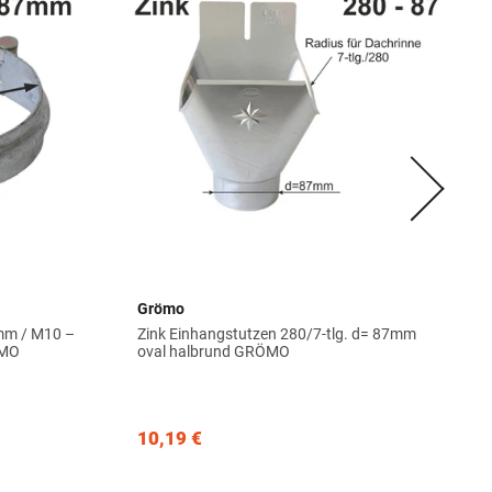
Grömo
 mm / M10 –
Zink Einhangstutzen 280/7-tlg. d= 87mm
ÖMO
oval halbrund GRÖMO
10,19 €