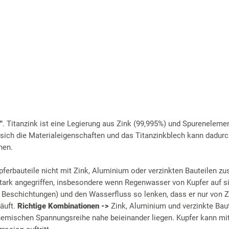
"
. Titanzink ist eine Legierung aus Zink (99,995%) und Spureneleme
 sich die Materialeigenschaften und das Titanzinkblech kann dadurc
hen.
pferbauteile nicht mit Zink, Aluminium oder verzinkten Bauteilen 
ark angegriffen, insbesondere wenn Regenwasser von Kupfer auf sie
r Beschichtungen) und den Wasserfluss so lenken, dass er nur von Z
läuft.
Richtige Kombinationen ->
Zink, Aluminium und verzinkte Baut
chemischen Spannungsreihe nahe beieinander liegen. Kupfer kann mit