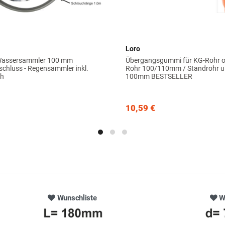
Loro
 Wassersammler 100 mm
Übergangsgummi für KG-Rohr o
chluss - Regensammler inkl.
Rohr 100/110mm / Standrohr u.
ch
100mm BESTSELLER
10,59 €
Wunschliste
W