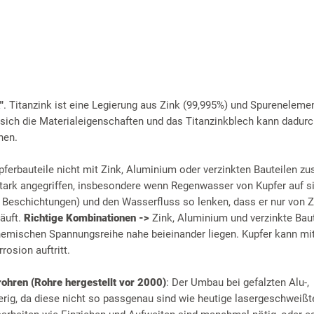
"
. Titanzink ist eine Legierung aus Zink (99,995%) und Spureneleme
 sich die Materialeigenschaften und das Titanzinkblech kann dadurc
hen.
pferbauteile nicht mit Zink, Aluminium oder verzinkten Bauteilen 
ark angegriffen, insbesondere wenn Regenwasser von Kupfer auf sie
r Beschichtungen) und den Wasserfluss so lenken, dass er nur von Z
läuft.
Richtige Kombinationen ->
Zink, Aluminium und verzinkte Baut
chemischen Spannungsreihe nahe beieinander liegen. Kupfer kann mit
rosion auftritt.
rohren (Rohre hergestellt vor 2000)
: Der Umbau bei gefalzten Alu-,
erig, da diese nicht so passgenau sind wie heutige lasergeschweißt