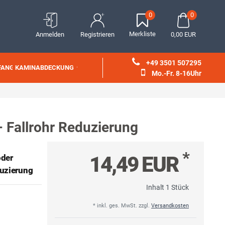
0
0
Merkliste
Anmelden
Registrieren
0,00 EUR
+49 3501 507295
FANG
KAMINABDECKUNG
Mo.-Fr. 8-16Uhr
Fallrohr Reduzierung
*
14,49 EUR
oder
uzierung
Inhalt
1
Stück
* inkl. ges. MwSt. zzgl.
Versandkosten