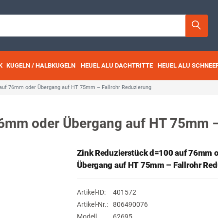
K
KUGELN / HALBKUGELN
HEUEL ALU DACHTRITTE
HEUEL ALU SCHNEE
 auf 76mm oder Übergang auf HT 75mm – Fallrohr Reduzierung
76mm oder Übergang auf HT 75mm – 
Zink Reduzierstück d=100 auf 76mm 
Übergang auf HT 75mm – Fallrohr Red
Artikel-ID:
401572
Artikel-Nr.:
806490076
Modell
62695