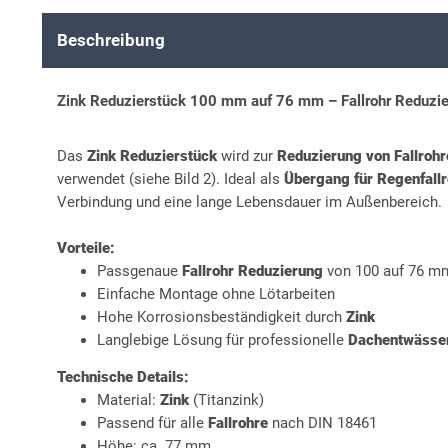
Beschreibung
Zink Reduzierstück 100 mm auf 76 mm – Fallrohr Reduzi
Das
Zink Reduzierstück
wird zur
Reduzierung von Fallrohr
verwendet (siehe Bild 2). Ideal als
Übergang für Regenfall
Verbindung und eine lange Lebensdauer im Außenbereich.
Vorteile:
Passgenaue
Fallrohr Reduzierung
von 100 auf 76 m
Einfache Montage ohne Lötarbeiten
Hohe Korrosionsbeständigkeit durch
Zink
Langlebige Lösung für professionelle
Dachentwässe
Technische Details:
Material:
Zink
(Titanzink)
Passend für alle
Fallrohre
nach DIN 18461
Höhe: ca. 77 mm