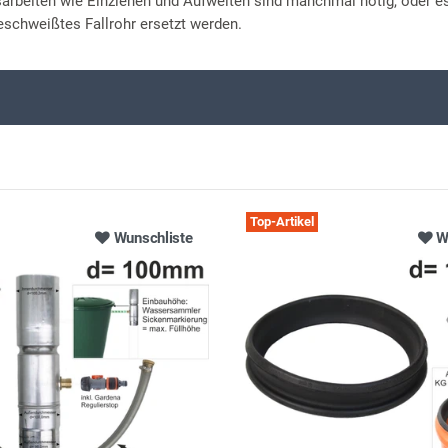
beiten wie Einziehen und Aufweiten sind manchmal nötig, oder 
eschweißtes Fallrohr ersetzt werden.
Top-Artikel
Wunschliste
W