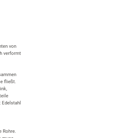
nten von
h verformt
zusammen
 fließt.
ink,
eile
 Edelstahl
e Rohre.