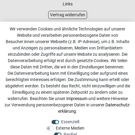
Links
Vertrag widerrufen
Kundenservice
Wir verwenden Cookies und ähnliche Technologien auf unserer
Website und verarbeiten personenbezogene Daten von
Kontakt
Besucher:innen unserer Webseite (z.B. IP-Adresse), um z.B. Inhalte
Online Retourenservice
und Anzeigen zu personalisieren, Medien von Drittanbietern
einzubinden oder Zugriffe auf unsere Website zu analysieren. Die
Kontakt
Datenverarbeitung erfolgt erst durch gesetzte Cookies. Wir teilen
diese Daten mit Dritten, die wir in den Einstellungen benennen.
info@dachdecker-shop.de
Die Datenverarbeitung kann mit Einwilligung oder aufgrund eines
berechtigten Interesses erfolgen. Die Zustimmung kann erteilt oder
+49 3501 507295
abgelehnt werden. Es besteht das Recht, nicht einzuwilligen und die
Montag - Freitag, 08:00 - 16:00
Einwilligung zu einem späteren Zeitpunkt zu ändern oder zu
widerrufen. Beachten Sie unser
Impressum
und weitere Hinweise
Anrufe aus dem dt. Festnetz zum Ortstarif, Preise aus dem
zur Verwendung personenbezogener Daten in unserer
Daten­schutz­
Mobilfunknetz ggf. abweichend (abhängig vom Provider).
erklärung
.
Essenziell
Externe Medien
PayPal