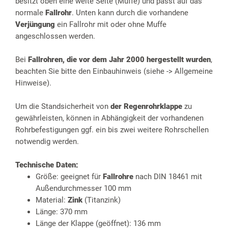
besitzt oben eine weite Seite (Muffe) und passt auf das
normale
Fallrohr
. Unten kann durch die vorhandene
Verjüngung
ein Fallrohr mit oder ohne Muffe
angeschlossen werden.
Bei
Fallrohren, die vor dem Jahr 2000 hergestellt wurden
,
beachten Sie bitte den Einbauhinweis (siehe -> Allgemeine
Hinweise).
Um die Standsicherheit von
der Regenrohrklappe
zu
gewährleisten, können in Abhängigkeit der vorhandenen
Rohrbefestigungen ggf. ein bis zwei weitere Rohrschellen
notwendig werden.
Technische Daten:
Größe: geeignet für
Fallrohre
nach DIN 18461 mit
Außendurchmesser 100 mm
Material:
Zink
(Titanzink)
Länge: 370 mm
Länge der Klappe (geöffnet): 136 mm