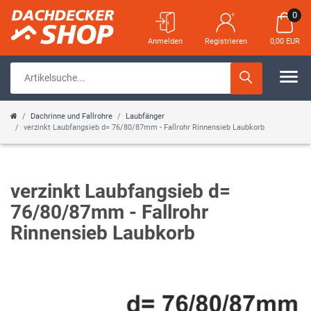
0
Anmelden
Registrieren
0,00 EUR
Dachrinne und Fallrohre
Laubfänger
verzinkt Laubfangsieb d= 76/80/87mm - Fallrohr Rinnensieb Laubkorb
verzinkt Laubfangsieb d=
76/80/87mm - Fallrohr
Rinnensieb Laubkorb