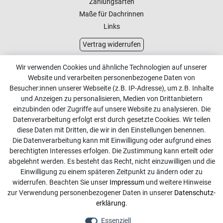
Zahlungsarten
Maße für Dachrinnen
Links
Vertrag widerrufen
Kundenservice
Wir verwenden Cookies und ähnliche Technologien auf unserer
Website und verarbeiten personenbezogene Daten von
Kontakt
Besucher:innen unserer Webseite (z.B. IP-Adresse), um z.B. Inhalte
Online Retourenservice
und Anzeigen zu personalisieren, Medien von Drittanbietern
einzubinden oder Zugriffe auf unsere Website zu analysieren. Die
Kontakt
Datenverarbeitung erfolgt erst durch gesetzte Cookies. Wir teilen
diese Daten mit Dritten, die wir in den Einstellungen benennen.
info@dachdecker-shop.de
Die Datenverarbeitung kann mit Einwilligung oder aufgrund eines
berechtigten Interesses erfolgen. Die Zustimmung kann erteilt oder
+49 3501 507295
abgelehnt werden. Es besteht das Recht, nicht einzuwilligen und die
Montag - Freitag, 08:00 - 16:00
Einwilligung zu einem späteren Zeitpunkt zu ändern oder zu
widerrufen. Beachten Sie unser
Impressum
und weitere Hinweise
Anrufe aus dem dt. Festnetz zum Ortstarif, Preise aus dem
zur Verwendung personenbezogener Daten in unserer
Daten­schutz­
Mobilfunknetz ggf. abweichend (abhängig vom Provider).
erklärung
.
Essenziell