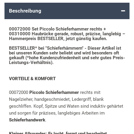
Beschreibung
00072000 Set Piccolo Schieferhammer rechts +
00310000 Haubrücke gerade, robust, präzise, langlebig –
Hammerpreis BESTSELLER, jetzt günstig kaufen.
BESTSELLER* bei "Schieferhämmern" - Dieser Artikel ist
bei unseren Kunden sehr beliebt und wird besonders oft
gekauft (*hohe Kundenzufriedenheit und sehr gutes Preis-
Leistungs-Verhältnis).
VORTEILE & KOMFORT
00072000
Piccolo Schieferhammer
rechts mit
Nagelzieher, handgeschmiedet, Ledergriff, blank
geschliffen. Kopf, Spitze und Waten sind induktiv gehärtet
und sorgen für präzises, langlebiges Arbeiten im
Schieferhandwerk
.
Kleiner Allrounder: Er locht, formt und bearbeitet