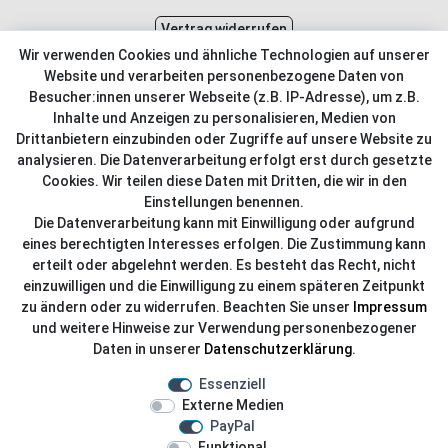
Vertrag widerrufen
Wir verwenden Cookies und ähnliche Technologien auf unserer
Kundenservice
Website und verarbeiten personenbezogene Daten von
Besucher:innen unserer Webseite (z.B. IP-Adresse), um z.B.
Kontakt
Inhalte und Anzeigen zu personalisieren, Medien von
Online Retourenservice
Drittanbietern einzubinden oder Zugriffe auf unsere Website zu
analysieren. Die Datenverarbeitung erfolgt erst durch gesetzte
Kontakt
Cookies. Wir teilen diese Daten mit Dritten, die wir in den
Einstellungen benennen.
info@dachdecker-shop.de
Die Datenverarbeitung kann mit Einwilligung oder aufgrund
eines berechtigten Interesses erfolgen. Die Zustimmung kann
+49 3501 507295
erteilt oder abgelehnt werden. Es besteht das Recht, nicht
Montag - Freitag, 08:00 - 16:00
einzuwilligen und die Einwilligung zu einem späteren Zeitpunkt
zu ändern oder zu widerrufen. Beachten Sie unser
Impressum
Anrufe aus dem dt. Festnetz zum Ortstarif, Preise aus dem
und weitere Hinweise zur Verwendung personenbezogener
Mobilfunknetz ggf. abweichend (abhängig vom Provider).
Daten in unserer
Daten­schutz­erklärung
.
Essenziell
Externe Medien
PayPal
Funktional