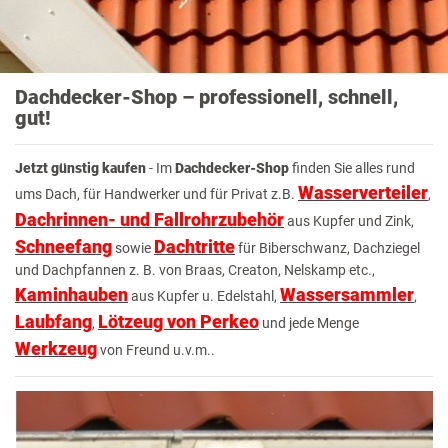
Dachdecker-Shop – professionell, schnell,
gut!
Jetzt günstig kaufen
- Im
Dachdecker-Shop
finden Sie alles rund
Wasserverteiler
ums Dach, für Handwerker und für Privat z.B.
,
Dachrinnen- und Fallrohrzubehör
aus Kupfer und Zink,
Schneefang
Dachtritte
sowie
für Biberschwanz, Dachziegel
und Dachpfannen z. B. von Braas, Creaton, Nelskamp etc.,
Kaminhauben
Wassersammler
aus Kupfer u. Edelstahl,
,
Laubfang
Lötzeug von Perkeo
,
und jede Menge
Werkzeug
von Freund u.v.m..