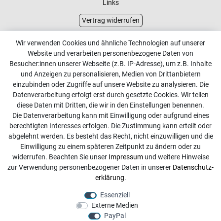
Links
Vertrag widerrufen
Kundenservice
Wir verwenden Cookies und ähnliche Technologien auf unserer
Website und verarbeiten personenbezogene Daten von
Kontakt
Besucher:innen unserer Webseite (z.B. IP-Adresse), um z.B. Inhalte
Online Retourenservice
und Anzeigen zu personalisieren, Medien von Drittanbietern
einzubinden oder Zugriffe auf unsere Website zu analysieren. Die
Kontakt
Datenverarbeitung erfolgt erst durch gesetzte Cookies. Wir teilen
diese Daten mit Dritten, die wir in den Einstellungen benennen.
info@dachdecker-shop.de
Die Datenverarbeitung kann mit Einwilligung oder aufgrund eines
berechtigten Interesses erfolgen. Die Zustimmung kann erteilt oder
+49 3501 507295
abgelehnt werden. Es besteht das Recht, nicht einzuwilligen und die
Montag - Freitag, 08:00 - 16:00
Einwilligung zu einem späteren Zeitpunkt zu ändern oder zu
widerrufen. Beachten Sie unser
Impressum
und weitere Hinweise
Anrufe aus dem dt. Festnetz zum Ortstarif, Preise aus dem
zur Verwendung personenbezogener Daten in unserer
Daten­schutz­
Mobilfunknetz ggf. abweichend (abhängig vom Provider).
erklärung
.
Essenziell
Externe Medien
PayPal