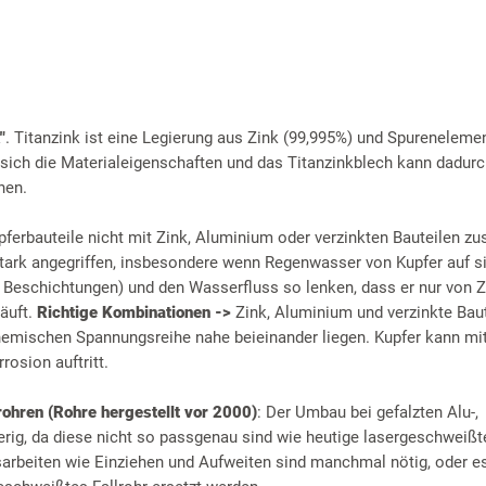
"
. Titanzink ist eine Legierung aus Zink (99,995%) und Spureneleme
 sich die Materialeigenschaften und das Titanzinkblech kann dadurc
hen.
pferbauteile nicht mit Zink, Aluminium oder verzinkten Bauteilen 
ark angegriffen, insbesondere wenn Regenwasser von Kupfer auf sie
r Beschichtungen) und den Wasserfluss so lenken, dass er nur von Z
läuft.
Richtige Kombinationen ->
Zink, Aluminium und verzinkte Baut
chemischen Spannungsreihe nahe beieinander liegen. Kupfer kann mit
rosion auftritt.
rohren (Rohre hergestellt vor 2000)
: Der Umbau bei gefalzten Alu-,
erig, da diese nicht so passgenau sind wie heutige lasergeschweißt
beiten wie Einziehen und Aufweiten sind manchmal nötig, oder 