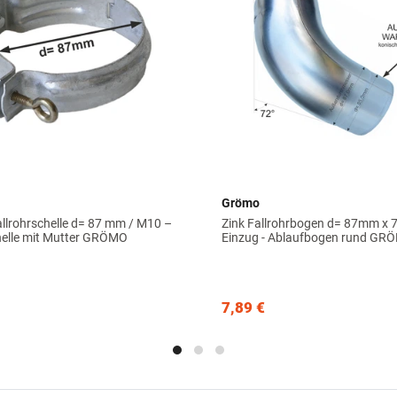
Grömo
allrohrschelle d= 87 mm / M10 –
Zink Fallrohrbogen d= 87mm x 
elle mit Mutter GRÖMO
Einzug - Ablaufbogen rund GR
7,89 €