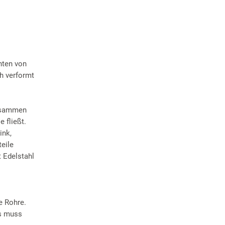
nten von
h verformt
zusammen
 fließt.
ink,
eile
 Edelstahl
e Rohre.
es muss