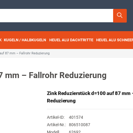
K
KUGELN / HALBKUGELN
HEUEL ALU DACHTRITTE
HEUEL ALU SCHNEE
auf 87 mm – Fallrohr Reduzierung
7 mm – Fallrohr Reduzierung
Zink Reduzierstück d=100 auf 87 mm –
Reduzierung
Artikel-ID:
401574
Artikel-Nr.:
806510087
Modell
62692