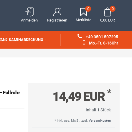
0
0
Merkliste
Anmelden
Registrieren
0,00 EUR
+49 3501 507295
FANG
KAMINABDECKUNG
Mo.-Fr. 8-16Uhr
*
14,49 EUR
 Fallrohr
Inhalt
1
Stück
* inkl. ges. MwSt. zzgl.
Versandkosten