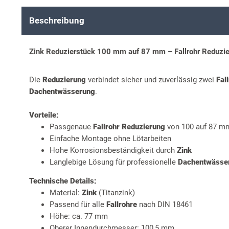
Beschreibung
Zink Reduzierstück 100 mm auf 87 mm – Fallrohr Reduzi
Die
Reduzierung
verbindet sicher und zuverlässig zwei
Fal
Dachentwässerung
.
Vorteile:
Passgenaue
Fallrohr Reduzierung
von 100 auf 87 m
Einfache Montage ohne Lötarbeiten
Hohe Korrosionsbeständigkeit durch
Zink
Langlebige Lösung für professionelle
Dachentwässe
Technische Details:
Material:
Zink
(Titanzink)
Passend für alle
Fallrohre
nach DIN 18461
Höhe: ca. 77 mm
Oberer Innendurchmesser: 100,5 mm