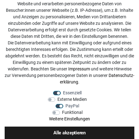
Website und verarbeiten personenbezogene Daten von
Kontakt
Besucher:innen unserer Webseite (z.B. IP-Adresse), um z.B. Inhalte
Online Retourenservice
und Anzeigen zu personalisieren, Medien von Drittanbietern
einzubinden oder Zugriffe auf unsere Website zu analysieren. Die
Kontakt
Datenverarbeitung erfolgt erst durch gesetzte Cookies. Wir teilen
diese Daten mit Dritten, die wir in den Einstellungen benennen.
info@dachdecker-shop.de
Die Datenverarbeitung kann mit Einwilligung oder aufgrund eines
berechtigten Interesses erfolgen. Die Zustimmung kann erteilt oder
+49 3501 507295
abgelehnt werden. Es besteht das Recht, nicht einzuwilligen und die
Montag - Freitag, 08:00 - 16:00
Einwilligung zu einem späteren Zeitpunkt zu ändern oder zu
widerrufen. Beachten Sie unser
Impressum
und weitere Hinweise
Anrufe aus dem dt. Festnetz zum Ortstarif, Preise aus dem
zur Verwendung personenbezogener Daten in unserer
Daten­schutz­
Mobilfunknetz ggf. abweichend (abhängig vom Provider).
erklärung
.
Essenziell
Externe Medien
PayPal
Funktional
Weitere Einstellungen
Alle akzeptieren