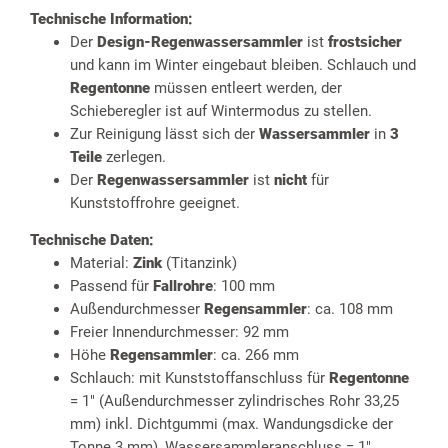
Technische Information:
Der
Design-Regenwassersammler
ist
frostsicher
und kann im Winter eingebaut bleiben. Schlauch und
Regentonne
müssen entleert werden, der
Schieberegler ist auf Wintermodus zu stellen.
Zur Reinigung lässt sich der
Wassersammler
in
3
Teile
zerlegen.
Der
Regenwassersammler
ist
nicht
für
Kunststoffrohre geeignet.
Technische Daten:
Material:
Zink
(Titanzink)
Passend für
Fallrohre
: 100 mm
Außendurchmesser
Regensammler
: ca. 108 mm
Freier Innendurchmesser: 92 mm
Höhe
Regensammler
: ca. 266 mm
Schlauch: mit Kunststoffanschluss für
Regentonne
= 1" (Außendurchmesser zylindrisches Rohr 33,25
mm) inkl. Dichtgummi (max. Wandungsdicke der
Tonne 3 mm), Wassersammleranschluss = 1"