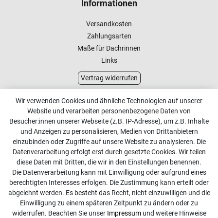
Informationen
Versandkosten
Zahlungsarten
Maße für Dachrinnen
Links
Vertrag widerrufen
Kundenservice
Wir verwenden Cookies und ähnliche Technologien auf unserer
Website und verarbeiten personenbezogene Daten von
Kontakt
Besucher:innen unserer Webseite (z.B. IP-Adresse), um z.B. Inhalte
Online Retourenservice
und Anzeigen zu personalisieren, Medien von Drittanbietern
einzubinden oder Zugriffe auf unsere Website zu analysieren. Die
Kontakt
Datenverarbeitung erfolgt erst durch gesetzte Cookies. Wir teilen
diese Daten mit Dritten, die wir in den Einstellungen benennen.
info@dachdecker-shop.de
Die Datenverarbeitung kann mit Einwilligung oder aufgrund eines
berechtigten Interesses erfolgen. Die Zustimmung kann erteilt oder
+49 3501 507295
abgelehnt werden. Es besteht das Recht, nicht einzuwilligen und die
Montag - Freitag, 08:00 - 16:00
Einwilligung zu einem späteren Zeitpunkt zu ändern oder zu
widerrufen. Beachten Sie unser
Impressum
und weitere Hinweise