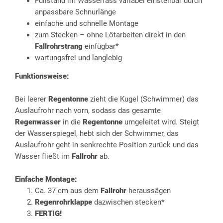
Füllstand im Wasserfass variabel einstellbar durch
anpassbare Schnurlänge
einfache und schnelle Montage
zum Stecken – ohne Lötarbeiten direkt in den
Fallrohrstrang
einfügbar*
wartungsfrei und langlebig
Funktionsweise:
Bei leerer
Regentonne
zieht die Kugel (Schwimmer) das
Auslaufrohr nach vorn, sodass das gesamte
Regenwasser
in die
Regentonne
umgeleitet wird. Steigt
der Wasserspiegel, hebt sich der Schwimmer, das
Auslaufrohr geht in senkrechte Position zurück und das
Wasser fließt im
Fallrohr
ab.
Einfache Montage:
Ca. 37 cm aus dem
Fallrohr
heraussägen
Regenrohrklappe
dazwischen stecken*
FERTIG!