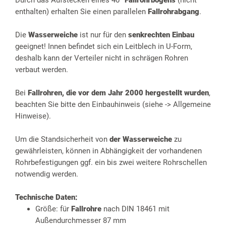
Durch das Aufstecken eines 40°
Fallrohrbogens
(nicht
enthalten) erhalten Sie einen parallelen
Fallrohrabgang
.
Die
Wasserweiche
ist nur für den
senkrechten Einbau
geeignet! Innen befindet sich ein Leitblech in U-Form,
deshalb kann der Verteiler nicht in schrägen Rohren
verbaut werden.
Bei
Fallrohren, die vor dem Jahr 2000 hergestellt wurden
,
beachten Sie bitte den Einbauhinweis (siehe -> Allgemeine
Hinweise).
Um die Standsicherheit von
der Wasserweiche
zu
gewährleisten, können in Abhängigkeit der vorhandenen
Rohrbefestigungen ggf. ein bis zwei weitere Rohrschellen
notwendig werden.
Technische Daten:
Größe: für
Fallrohre
nach DIN 18461 mit
Außendurchmesser 87 mm