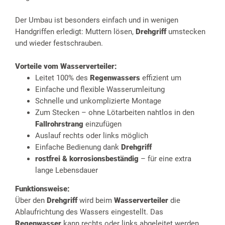
Der Umbau ist besonders einfach und in wenigen
Handgriffen erledigt: Muttern lösen,
Drehgriff
umstecken
und wieder festschrauben.
Vorteile vom Wasserverteiler:
Leitet 100% des
Regenwassers
effizient um
Einfache und flexible Wasserumleitung
Schnelle und unkomplizierte Montage
Zum Stecken – ohne Lötarbeiten nahtlos in den
Fallrohrstrang
einzufügen
Auslauf rechts oder links möglich
Einfache Bedienung dank
Drehgriff
rostfrei & korrosionsbeständig
– für eine extra
lange Lebensdauer
Funktionsweise:
Über den
Drehgriff
wird beim
Wasserverteiler
die
Ablaufrichtung des Wassers eingestellt. Das
Regenwasser
kann rechts oder links abgeleitet werden.