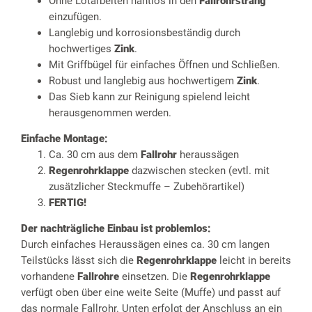
Ohne Lötarbeiten nahtlos in den
Fallrohrstrang
einzufügen.
Langlebig und korrosionsbeständig durch
hochwertiges
Zink
.
Mit Griffbügel für einfaches Öffnen und Schließen.
Robust und langlebig aus hochwertigem
Zink
.
Das Sieb kann zur Reinigung spielend leicht
herausgenommen werden.
Einfache Montage:
Ca. 30 cm aus dem
Fallrohr
heraussägen
Regenrohrklappe
dazwischen stecken (evtl. mit
zusätzlicher Steckmuffe – Zubehörartikel)
FERTIG!
Der nachträgliche Einbau ist problemlos:
Durch einfaches Heraussägen eines ca. 30 cm langen
Teilstücks lässt sich die
Regenrohrklappe
leicht in bereits
vorhandene
Fallrohre
einsetzen. Die
Regenrohrklappe
verfügt oben über eine weite Seite (Muffe) und passt auf
das normale Fallrohr. Unten erfolgt der Anschluss an ein