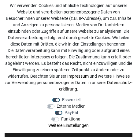
Kundenservice
Wir verwenden Cookies und ähnliche Technologien auf unserer
Website und verarbeiten personenbezogene Daten von
Kontakt
Besucher:innen unserer Webseite (z.B. IP-Adresse), um z.B. Inhalte
Online Retourenservice
und Anzeigen zu personalisieren, Medien von Drittanbietern
einzubinden oder Zugriffe auf unsere Website zu analysieren. Die
Kontakt
Datenverarbeitung erfolgt erst durch gesetzte Cookies. Wir teilen
diese Daten mit Dritten, die wir in den Einstellungen benennen.
info@dachdecker-shop.de
Die Datenverarbeitung kann mit Einwilligung oder aufgrund eines
berechtigten Interesses erfolgen. Die Zustimmung kann erteilt oder
+49 3501 507295
abgelehnt werden. Es besteht das Recht, nicht einzuwilligen und die
Montag - Freitag, 08:00 - 16:00
Einwilligung zu einem späteren Zeitpunkt zu ändern oder zu
widerrufen. Beachten Sie unser
Impressum
und weitere Hinweise
Anrufe aus dem dt. Festnetz zum Ortstarif, Preise aus dem
zur Verwendung personenbezogener Daten in unserer
Daten­schutz­
Mobilfunknetz ggf. abweichend (abhängig vom Provider).
erklärung
.
Essenziell
Externe Medien
PayPal
Funktional
Weitere Einstellungen