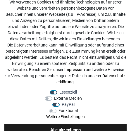
Wir verwenden Cookies und ähnliche Technologien auf unserer
Website und verarbeiten personenbezogene Daten von
Kontakt
Besucher:innen unserer Webseite (z.B. IP-Adresse), um z.B. Inhalte
Online Retourenservice
und Anzeigen zu personalisieren, Medien von Drittanbietern
einzubinden oder Zugriffe auf unsere Website zu analysieren. Die
Kontakt
Datenverarbeitung erfolgt erst durch gesetzte Cookies. Wir teilen
diese Daten mit Dritten, die wir in den Einstellungen benennen.
info@dachdecker-shop.de
Die Datenverarbeitung kann mit Einwilligung oder aufgrund eines
berechtigten Interesses erfolgen. Die Zustimmung kann erteilt oder
+49 3501 507295
abgelehnt werden. Es besteht das Recht, nicht einzuwilligen und die
Montag - Freitag, 08:00 - 16:00
Einwilligung zu einem späteren Zeitpunkt zu ändern oder zu
widerrufen. Beachten Sie unser
Impressum
und weitere Hinweise
Anrufe aus dem dt. Festnetz zum Ortstarif, Preise aus dem
zur Verwendung personenbezogener Daten in unserer
Daten­schutz­
Mobilfunknetz ggf. abweichend (abhängig vom Provider).
erklärung
.
Essenziell
Externe Medien
PayPal
Funktional
Weitere Einstellungen
Alle akzeptieren