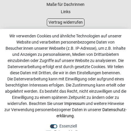
Maße für Dachrinnen
Links
Vertrag widerrufen
Kundenservice
Wir verwenden Cookies und ähnliche Technologien auf unserer
Website und verarbeiten personenbezogene Daten von
Kontakt
Besucher:innen unserer Webseite (z.B. IP-Adresse), um z.B. Inhalte
Online Retourenservice
und Anzeigen zu personalisieren, Medien von Drittanbietern
einzubinden oder Zugriffe auf unsere Website zu analysieren. Die
Kontakt
Datenverarbeitung erfolgt erst durch gesetzte Cookies. Wir teilen
diese Daten mit Dritten, die wir in den Einstellungen benennen.
info@dachdecker-shop.de
Die Datenverarbeitung kann mit Einwilligung oder aufgrund eines
berechtigten Interesses erfolgen. Die Zustimmung kann erteilt oder
+49 3501 507295
abgelehnt werden. Es besteht das Recht, nicht einzuwilligen und die
Montag - Freitag, 08:00 - 16:00
Einwilligung zu einem späteren Zeitpunkt zu ändern oder zu
widerrufen. Beachten Sie unser
Impressum
und weitere Hinweise
Anrufe aus dem dt. Festnetz zum Ortstarif, Preise aus dem
zur Verwendung personenbezogener Daten in unserer
Daten­schutz­
Mobilfunknetz ggf. abweichend (abhängig vom Provider).
erklärung
.
Essenziell