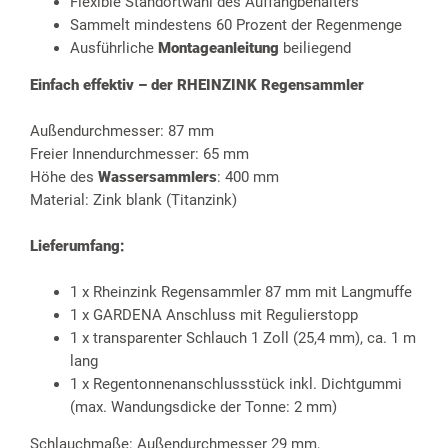
Flexible Standortwahl des Auffangbehälters
Sammelt mindestens 60 Prozent der Regenmenge
Ausführliche
Montageanleitung
beiliegend
Einfach effektiv – der RHEINZINK Regensammler
Außendurchmesser: 87 mm
Freier Innendurchmesser: 65 mm
Höhe des
Wassersammlers
: 400 mm
Material: Zink blank (Titanzink)
Lieferumfang:
1 x Rheinzink Regensammler 87 mm mit Langmuffe
1 x GARDENA Anschluss mit Regulierstopp
1 x transparenter Schlauch 1 Zoll (25,4 mm), ca. 1 m
lang
1 x Regentonnenanschlussstück inkl. Dichtgummi
(max. Wandungsdicke der Tonne: 2 mm)
Schlauchmaße: Außendurchmesser 29 mm,